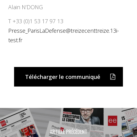
Alain N’DONG
T +33 (0)1 53 17 97 13
Presse_ParisLaDefense@treizecenttreize.13i-
test.fr
Télécharger le communiqué
ARTICLE PRÉCÉDENT