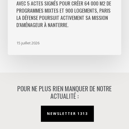
Défense
AVEC 5 ACTES SIGNÉS POUR CRÉER 64 000 M2 DE
PROGRAMMES MIXTES ET 900 LOGEMENTS, PARIS
poursuit
LA DÉFENSE POURSUIT ACTIVEMENT SA MISSION
activement
D’AMÉNAGEUR À NANTERRE.
sa
mission
d’aménageur
15 juillet 2026
à
Nanterre.
POUR NE PLUS RIEN MANQUER DE NOTRE
ACTUALITÉ :
NEWSLETTER 1313