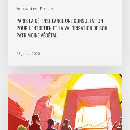
Actualités
Presse
PARIS LA DÉFENSE LANCE UNE CONSULTATION
POUR L’ENTRETIEN ET LA VALORISATION DE SON
PATRIMOINE VÉGÉTAL
23 juillet 2026
Paris
La
Défense
lance
«
Disparition
à