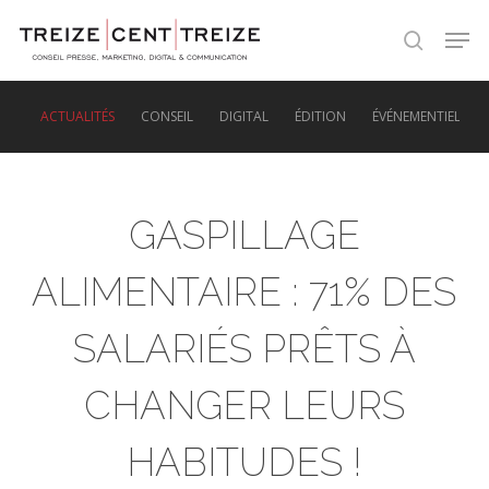
Skip
Men
to
search
main
content
ACTUALITÉS
CONSEIL
DIGITAL
ÉDITION
ÉVÉNEMENTIEL
GASPILLAGE
ALIMENTAIRE : 71% DES
SALARIÉS PRÊTS À
CHANGER LEURS
HABITUDES !