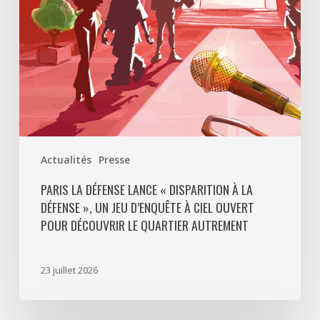
La
Défense
»,
un
jeu
d’enquête
à
ciel
ouvert
Actualités
Presse
pour
découvrir
PARIS LA DÉFENSE LANCE « DISPARITION À LA
DÉFENSE », UN JEU D’ENQUÊTE À CIEL OUVERT
le
POUR DÉCOUVRIR LE QUARTIER AUTREMENT
quartier
autrement
23 juillet 2026