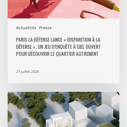
d’enquête
à
ciel
ouvert
Actualités
Presse
pour
découvrir
PARIS LA DÉFENSE LANCE « DISPARITION À LA
DÉFENSE », UN JEU D’ENQUÊTE À CIEL OUVERT
le
POUR DÉCOUVRIR LE QUARTIER AUTREMENT
quartier
autrement
23 juillet 2026
Avec
5
actes
signés
pour