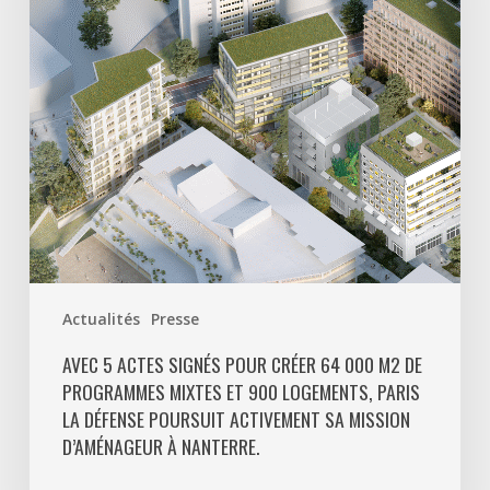
créer
64
000
m2
de
programmes
mixtes
et
900
logements,
Paris
Actualités
Presse
La
Défense
AVEC 5 ACTES SIGNÉS POUR CRÉER 64 000 M2 DE
PROGRAMMES MIXTES ET 900 LOGEMENTS, PARIS
poursuit
LA DÉFENSE POURSUIT ACTIVEMENT SA MISSION
activement
D’AMÉNAGEUR À NANTERRE.
sa
mission