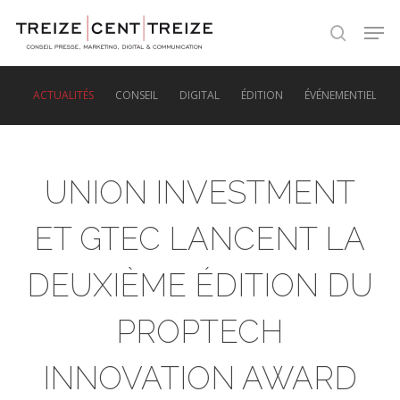
Skip
Men
to
search
main
content
ACTUALITÉS
CONSEIL
DIGITAL
ÉDITION
ÉVÉNEMENTIEL
UNION INVESTMENT
ET GTEC LANCENT LA
DEUXIÈME ÉDITION DU
PROPTECH
INNOVATION AWARD