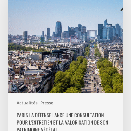
lance
une
consultation
pour
l’entretien
et
la
valorisation
de
son
patrimoine
végétal
Actualités
Presse
PARIS LA DÉFENSE LANCE UNE CONSULTATION
POUR L’ENTRETIEN ET LA VALORISATION DE SON
PATRIMOINE VÉGÉTAL