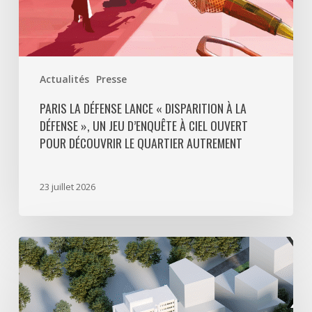
d’enquête
à
ciel
ouvert
Actualités
Presse
pour
découvrir
PARIS LA DÉFENSE LANCE « DISPARITION À LA
DÉFENSE », UN JEU D’ENQUÊTE À CIEL OUVERT
le
POUR DÉCOUVRIR LE QUARTIER AUTREMENT
quartier
autrement
23 juillet 2026
Avec
5
actes
signés