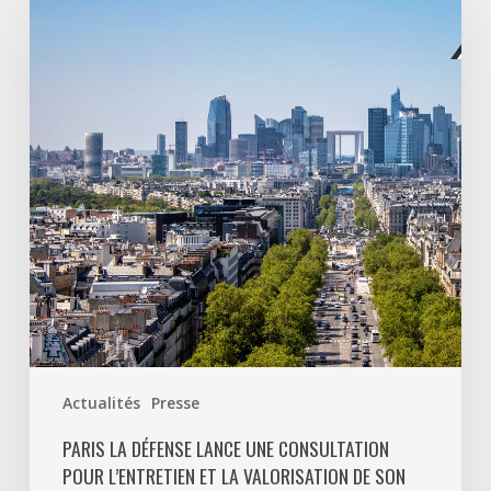
Défense
lance
une
consultation
pour
l’entretien
et
la
valorisation
de
son
patrimoine
végétal
Actualités
Presse
PARIS LA DÉFENSE LANCE UNE CONSULTATION
POUR L’ENTRETIEN ET LA VALORISATION DE SON