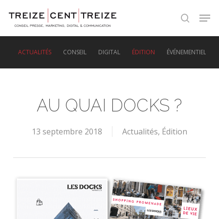
Skip
Men
to
search
main
content
ACTUALITÉS
CONSEIL
DIGITAL
ÉDITION
ÉVÉNEMENTIEL
AU QUAI DOCKS ?
13 septembre 2018
Actualités
,
Édition