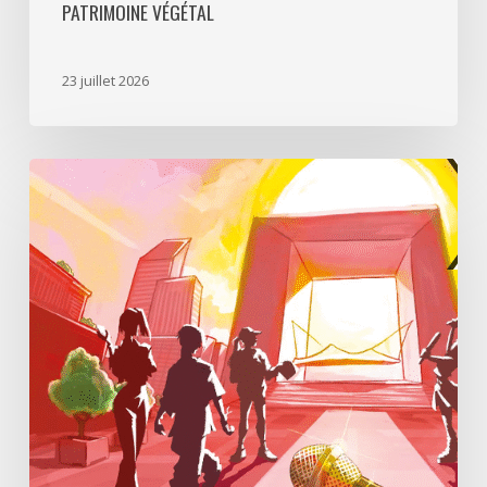
PATRIMOINE VÉGÉTAL
23 juillet 2026
Paris
La
Défense
lance
«
Disparition
à
La
Défense
»,
un
jeu