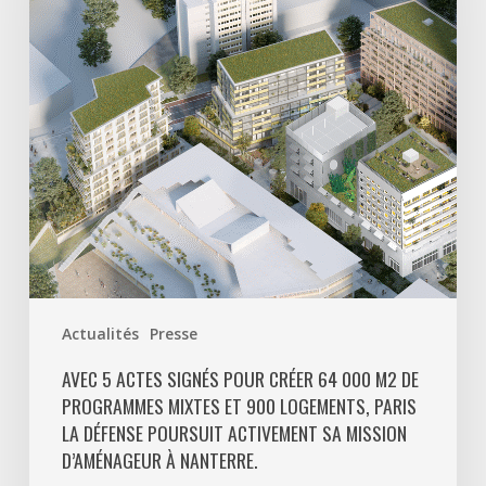
pour
créer
64
000
m2
de
programmes
mixtes
et
900
logements,
Paris
Actualités
Presse
La
Défense
AVEC 5 ACTES SIGNÉS POUR CRÉER 64 000 M2 DE
PROGRAMMES MIXTES ET 900 LOGEMENTS, PARIS
poursuit
LA DÉFENSE POURSUIT ACTIVEMENT SA MISSION
activement
D’AMÉNAGEUR À NANTERRE.
sa