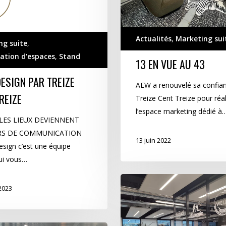
Actualités
,
Marketing sui
ng suite
,
ation d'espaces
,
Stand
13 EN VUE AU 43
ESIGN PAR TREIZE
AEW a renouvelé sa confia
REIZE
Treize Cent Treize pour réal
l’espace marketing dédié à
ES LIEUX DEVIENNENT
RS DE COMMUNICATION
13 juin 2022
ign c’est une équipe
ui vous…
HIGH
 2023
LINE
:
une