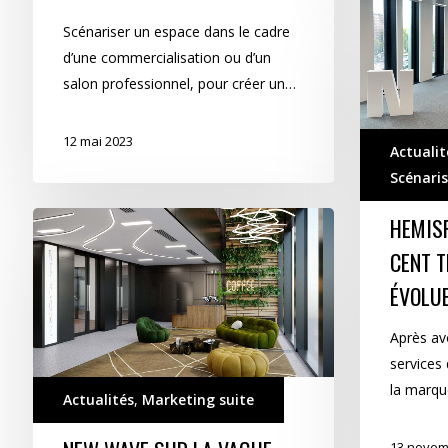
Hemisphere
charge
Scénariser un espace dans le cadre
Treize
d’une commercialisation ou d’un
Cent
salon professionnel, pour créer un…
Treize
de
12 mai 2023
Actualit
faire
Scénaris
évoluer
l’atmosphère
NEW
HEMIS
WAVE
CENT T
sur
ÉVOLU
la
vague
Après av
servicielle
services
la marq
Actualités
,
Marketing suite
13 novem