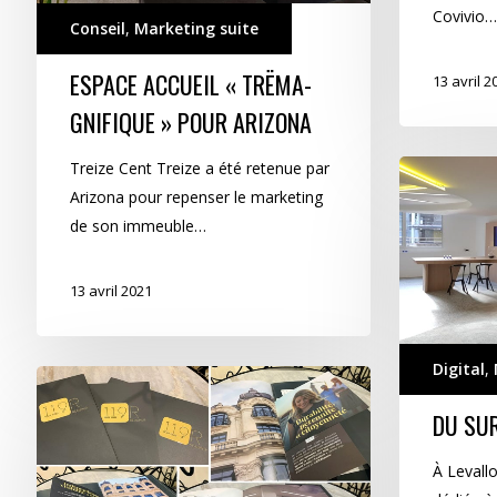
Covivio…
Conseil
,
Marketing suite
ESPACE ACCUEIL « TRËMA-
13 avril 2
GNIFIQUE » POUR ARIZONA
Treize Cent Treize a été retenue par
Du
Arizona pour repenser le marketing
sur-
de son immeuble…
mesure
pour
ALIS
13 avril 2021
Digital
,
Bis
repetita
DU SU
au
119
À Levallo
R