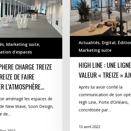
ligne
à
valeur
« Treize »
ajoutée…
Actualités
,
Digital
,
Éditio
és
,
Marketing suite
,
Marketing suite
ation d'espaces
…
HIGH LINE : UNE LIGNE
PHERE CHARGE TREIZE
VALEUR « TREIZE » A
REIZE DE FAIRE
ER L’ATMOSPHÈRE…
Après lui avoir confié la
communication de son opé
oir aménagé les espaces de
High Line, Porte d’Orléans,
 de New Wave, Soon Design,
concrétisée par…
ue de…
13 avril 2022
bre 2021