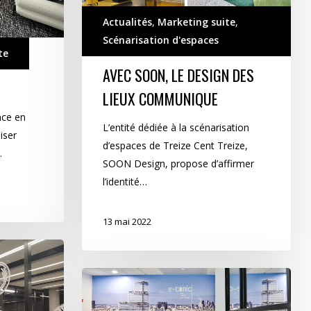
Actualités
,
Marketing suite
,
Scénarisation d'espaces
te
AVEC SOON, LE DESIGN DES
LIEUX COMMUNIQUE
nce en
L’entité dédiée à la scénarisation
iser
d’espaces de Treize Cent Treize,
…
SOON Design, propose d’affirmer
l’identité…
13 mai 2022
Un
espace