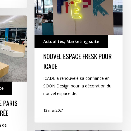
FRESK
pour
ICADE
Actualités
,
Marketing suite
NOUVEL ESPACE FRESK POUR
ICADE
ICADE a renouvelé sa confiance en
SOON Design pour la décoration du
te
nouvel espace de…
E PARIS
13 mai 2021
TRÉE
n de