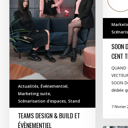
Marketi
Scénaris
SOON D
CENT T
QUAND L
VECTEU
SOON Des
Actualités
,
Événementiel
,
dédiée q
Marketing suite
,
Scénarisation d'espaces
,
Stand
7 février
TEAMS DESIGN & BUILD ET
ÉVÈNEMENTIEL