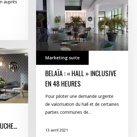
n auprès
BELAÏA
:
« Hall »
inclusive
en
48
heures
Marketing suite
BELAÏA : « HALL » INCLUSIVE
EN 48 HEURES
Pour piloter une demande urgente
de valorisation du hall et de certaines
parties communes de…
AUCHE…
13 avril 2021