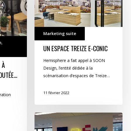
Treize
e-
conic
Marketing suite
n
,
UN ESPACE TREIZE E-CONIC
Hemisphere a fait appel à SOON
 À
Design, l’entité dédiée à la
JOUTÉE…
scénarisation d’espaces de Treize…
11 février 2022
ration
Nouvel
Espace