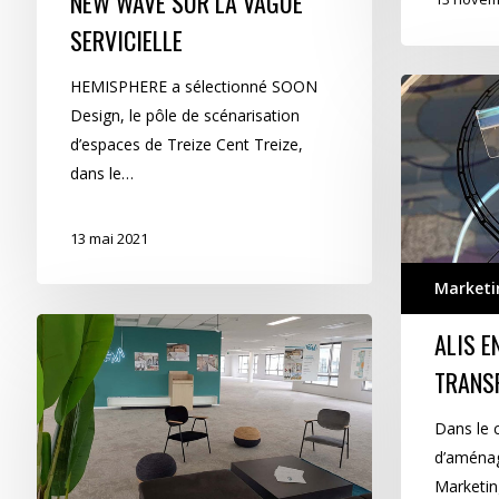
NEW WAVE SUR LA VAGUE
SERVICIELLE
HEMISPHERE a sélectionné SOON
ALIS
Design, le pôle de scénarisation
en
d’espaces de Treize Cent Treize,
toute
dans le…
transparence
13 mai 2021
Marketi
Espace
ALIS E
accueil
TRANS
« TRËMA-
gnifique »
Dans le 
pour
d’aménag
ARIZONA
Marketin