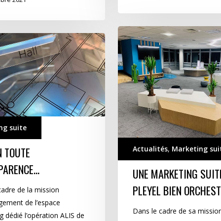
Une
marketing
suite
Paris
…
Pleyel
bien
orchestrée
ng suite
Actualités
,
Marketing sui
N TOUTE
PARENCE…
UNE MARKETING SUIT
PLEYEL BIEN ORCHES
cadre de la mission
ement de l’espace
Dans le cadre de sa missio
g dédié l’opération ALIS de