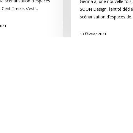
la scénarisation d’espaces
Gecina a, une nouvelle fois,
 Cent Treize, s’est…
SOON Design, l’entité dédié
scénarisation d’espaces de
2021
13 février 2021
Une
suite
de
séquences
marketing
à
ng suite
Boulogne