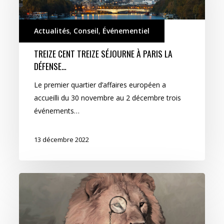
à
Paris
Actualités
,
Conseil
,
Événementiel
La
Défense…
TREIZE CENT TREIZE SÉJOURNE À PARIS LA
DÉFENSE…
Le premier quartier d’affaires européen a
accueilli du 30 novembre au 2 décembre trois
événements…
13 décembre 2022
L’urbain
à
l’état
sauvage