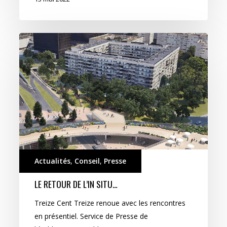
Le
retour
de
l’in
situ…
Actualités
,
Conseil
,
Presse
LE RETOUR DE L’IN SITU…
Treize Cent Treize renoue avec les rencontres
en présentiel. Service de Presse de