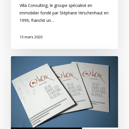
!
Villa Consulting, le groupe spécialisé en
immobilier fondé par Stéphane Hirschenhaut en
1999, franchit un…
13 mars 2020
@work,
déjà
dans
les
starting
blocks…