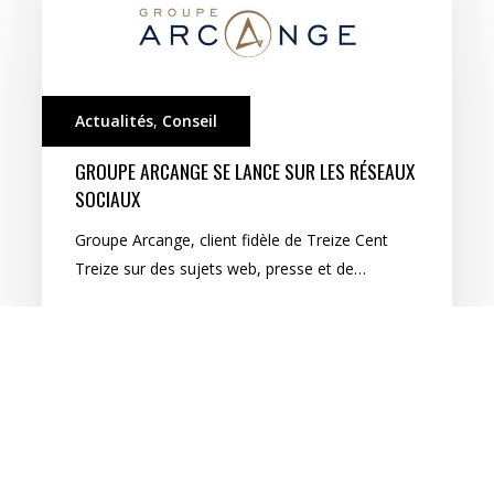
Arcange
se
lance
sur
les
Actualités
,
Conseil
réseaux
GROUPE ARCANGE SE LANCE SUR LES RÉSEAUX
sociaux
SOCIAUX
Groupe Arcange, client fidèle de Treize Cent
Treize sur des sujets web, presse et de…
13 décembre 2018
Le
Club
France