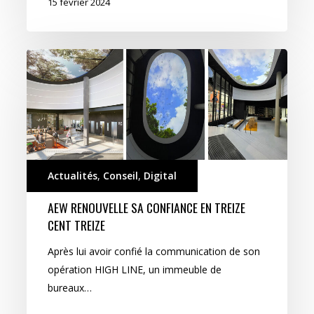
15 février 2024
AEW
renouvelle
sa
confiance
en
Treize
Cent
Actualités
,
Conseil
,
Digital
Treize
AEW RENOUVELLE SA CONFIANCE EN TREIZE
CENT TREIZE
Après lui avoir confié la communication de son
opération HIGH LINE, un immeuble de
bureaux…