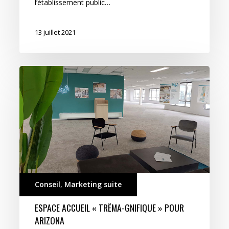
l’établissement public…
13 juillet 2021
Espace
accueil
« TRËMA-
gnifique »
pour
ARIZONA
Conseil
,
Marketing suite
ESPACE ACCUEIL « TRËMA-GNIFIQUE » POUR
ARIZONA