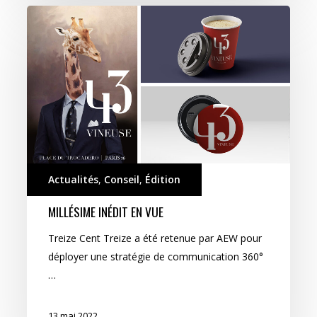
Millésime
inédit
en
vue
Actualités
,
Conseil
,
Édition
MILLÉSIME INÉDIT EN VUE
Treize Cent Treize a été retenue par AEW pour
déployer une stratégie de communication 360°
…
13 mai 2022