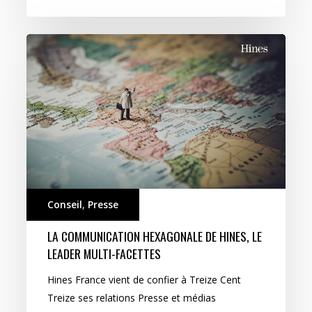
La
communication
hexagonale
de
Hines,
le
leader
multi-
facettes
Conseil
,
Presse
LA COMMUNICATION HEXAGONALE DE HINES, LE
LEADER MULTI-FACETTES
Hines France vient de confier à Treize Cent
Treize ses relations Presse et médias