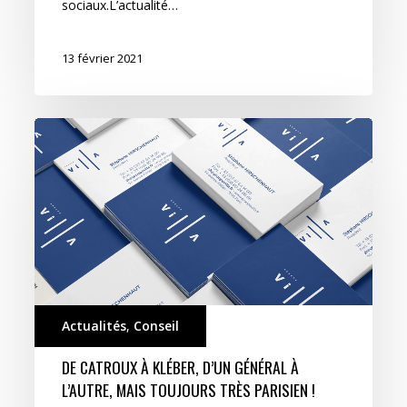
sociaux.L’actualité…
13 février 2021
De
Catroux
à
Kléber,
d’un
général
à
l’autre,
mais
Actualités
,
Conseil
toujours
DE CATROUX À KLÉBER, D’UN GÉNÉRAL À
très
L’AUTRE, MAIS TOUJOURS TRÈS PARISIEN !
parisien