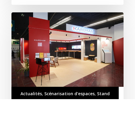
Kardham
SIMI
2022
Actualités
,
Scénarisation d'espaces
,
Stand
KARDHAM SIMI 2022
Confiance renouvelée pour Kardham avec un
espace sur-mesure valorisant les différentes
compétences et notamment le savoir-faire…