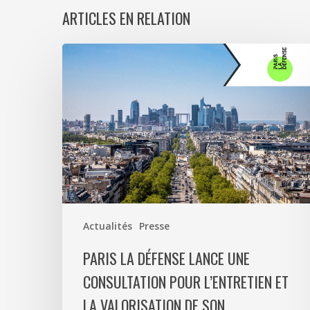
ARTICLES EN RELATION
Paris
La
Défense
lance
une
consultation
pour
l’entretien
et
la
Actualités
Presse
valorisation
de
PARIS LA DÉFENSE LANCE UNE
son
CONSULTATION POUR L’ENTRETIEN ET
patrimoine
LA VALORISATION DE SON
végétal