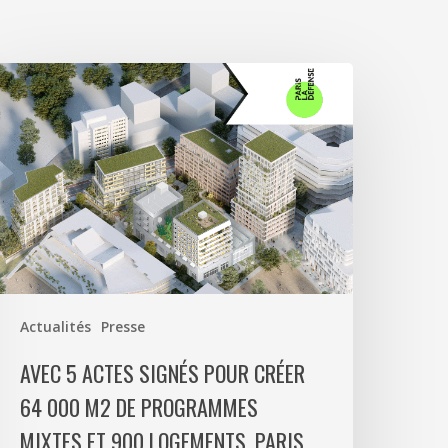
vec
ctes
ignés
our
réer
4
00
2
e
Actualités
Presse
rogrammes
ixtes
AVEC 5 ACTES SIGNÉS POUR CRÉER
t
64 000 M2 DE PROGRAMMES
00
MIXTES ET 900 LOGEMENTS, PARIS
ogements,