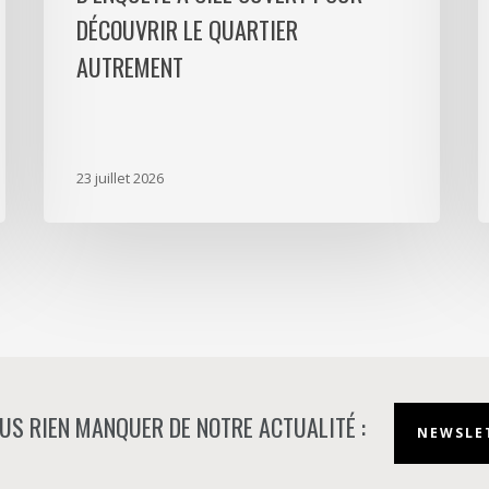
ouvert
P
DÉCOUVRIR LE QUARTIER
pour
L
AUTREMENT
découvrir
D
le
p
quartier
a
autrement
s
23 juillet 2026
m
d
à
N
US RIEN MANQUER DE NOTRE ACTUALITÉ :
NEWSLET