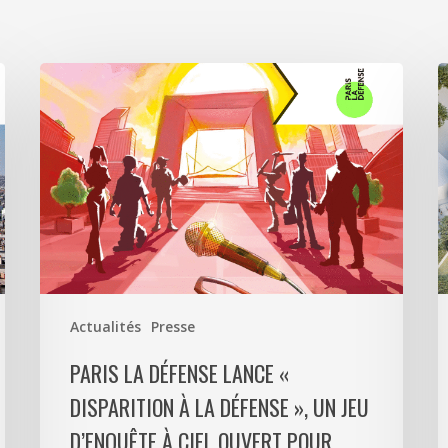
Paris
A
La
5
Défense
a
lance
s
«
p
Disparition
c
à
6
La
0
Défense
m
»,
d
Actualités
Presse
un
p
jeu
m
PARIS LA DÉFENSE LANCE «
d’enquête
e
DISPARITION À LA DÉFENSE », UN JEU
à
9
D’ENQUÊTE À CIEL OUVERT POUR
ciel
l