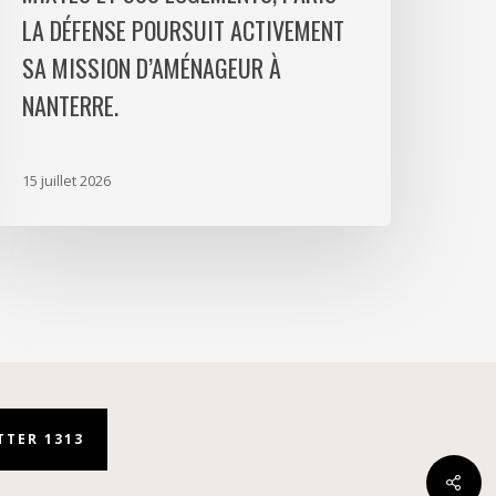
aris
LA DÉFENSE POURSUIT ACTIVEMENT
a
SA MISSION D’AMÉNAGEUR À
éfense
NANTERRE.
oursuit
ctivement
a
15 juillet 2026
ission
’aménageur
anterre.
TER 1313