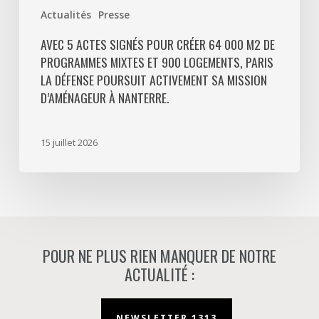
Paris
Actualités
Presse
La
Défense
AVEC 5 ACTES SIGNÉS POUR CRÉER 64 000 M2 DE
PROGRAMMES MIXTES ET 900 LOGEMENTS, PARIS
poursuit
LA DÉFENSE POURSUIT ACTIVEMENT SA MISSION
activement
D’AMÉNAGEUR À NANTERRE.
sa
mission
d’aménageur
15 juillet 2026
à
Nanterre.
POUR NE PLUS RIEN MANQUER DE NOTRE
ACTUALITÉ :
NEWSLETTER 1313