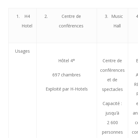
H4
Centre de
Music
Hotel
conférences
Hall
Usages
Hôtel 4*
Centre de
conférences
697 chambres
A
et de
R
Exploité par H-Hotels
spectacles
Capacité :
jusqu’à
an
2 600
c
personnes
co