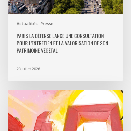
patrimoine
végétal
Actualités
Presse
PARIS LA DÉFENSE LANCE UNE CONSULTATION
POUR L’ENTRETIEN ET LA VALORISATION DE SON
PATRIMOINE VÉGÉTAL
23 juillet 2026
Paris
La
Défense
lance
«