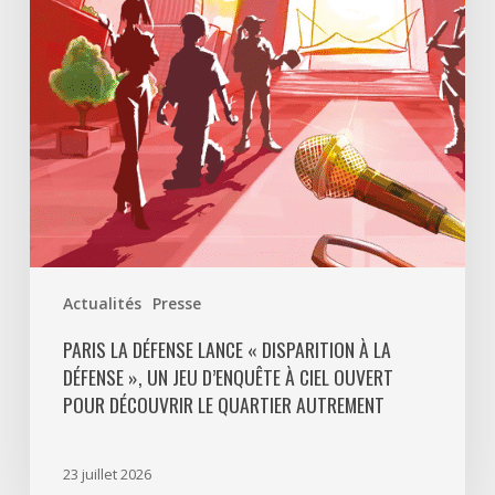
Disparition
à
La
Défense
»,
un
jeu
d’enquête
à
ciel
ouvert
Actualités
Presse
pour
découvrir
PARIS LA DÉFENSE LANCE « DISPARITION À LA
DÉFENSE », UN JEU D’ENQUÊTE À CIEL OUVERT
le
POUR DÉCOUVRIR LE QUARTIER AUTREMENT
quartier
autrement
23 juillet 2026