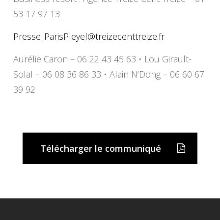
53 17 97 13
Presse_ParisPleyel@
treizecenttreize.fr
Aurélie Caron – 06 22 43 45 63 • Lou Girault-
Solal – 06 08 36 86 33 • Alain N’Dong – 06 60 67
39 92
Télécharger le communiqué