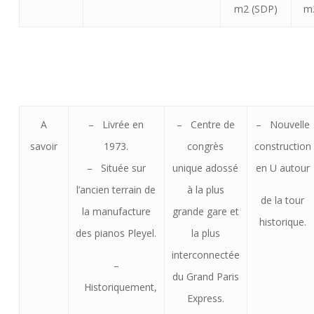
m2 (SDP)
m
A
– Livrée en
– Centre de
– Nouvelle
savoir
1973.
congrès
construction
– Située sur
unique adossé
en U autour
l’ancien terrain de
à la plus
de la tour
la manufacture
grande gare et
historique.
des pianos Pleyel.
la plus
interconnectée
–
du Grand Paris
Historiquement,
Express.