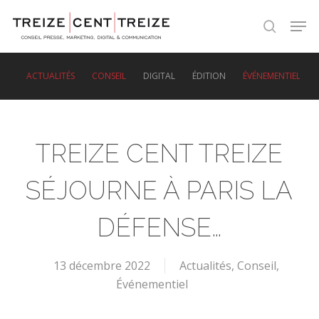
Skip
Men
to
search
main
content
ACTUALITÉS
CONSEIL
DIGITAL
ÉDITION
ÉVÉNEMENTIEL
TREIZE CENT TREIZE
SÉJOURNE À PARIS LA
DÉFENSE…
13 décembre 2022
Actualités
,
Conseil
,
Événementiel