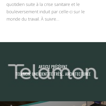
quotidien suite à la crise sanitaire et le
bouleversement induit par celle-ci sur le
monde du travail. À suivre…
ARTICLE PRÉCÉDENT
TELAMON, UNE IDENTITÉ TRÈS… ARCHITECTURÉE