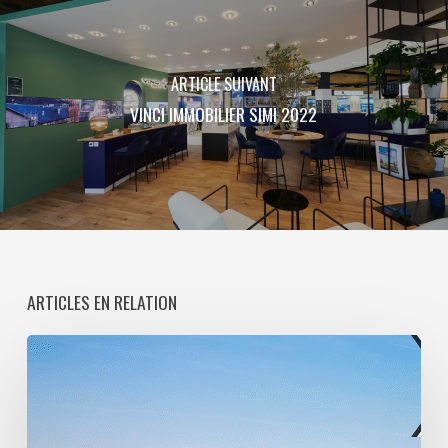
ARTICLE SUIVANT
VINCI IMMOBILIER SIMI 2022
ARTICLES EN RELATION
Paris
La
Défense
lance