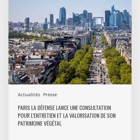
une
consultation
pour
l’entretien
et
la
valorisation
de
son
patrimoine
végétal
Actualités
Presse
PARIS LA DÉFENSE LANCE UNE CONSULTATION
POUR L’ENTRETIEN ET LA VALORISATION DE SON
PATRIMOINE VÉGÉTAL