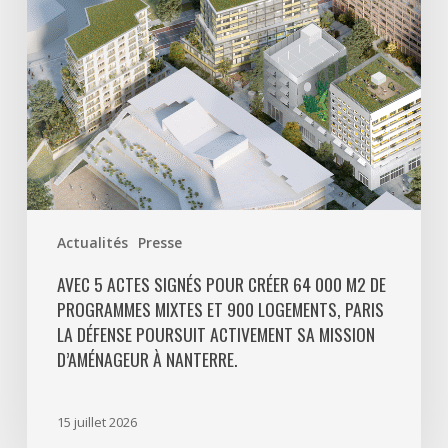
000
m2
de
programmes
mixtes
et
900
logements,
Paris
Actualités
Presse
La
Défense
AVEC 5 ACTES SIGNÉS POUR CRÉER 64 000 M2 DE
PROGRAMMES MIXTES ET 900 LOGEMENTS, PARIS
poursuit
LA DÉFENSE POURSUIT ACTIVEMENT SA MISSION
activement
D’AMÉNAGEUR À NANTERRE.
sa
mission
d’aménageur
15 juillet 2026
à