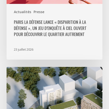
ciel
ouvert
Actualités
Presse
pour
découvrir
PARIS LA DÉFENSE LANCE « DISPARITION À LA
DÉFENSE », UN JEU D’ENQUÊTE À CIEL OUVERT
le
POUR DÉCOUVRIR LE QUARTIER AUTREMENT
quartier
autrement
23 juillet 2026
Avec
5
actes
signés
pour
créer
64