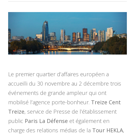
Le premier quartier d’affaires européen a
accueilli du 30 novembre au 2 décembre trois
événements de grande ampleur qui ont
mobilisé l’agence porte-bonheur.
Treize Cent
Treize
, service de Presse de l’établissement
public
Paris La Défense
et également en
charge des relations médias de la
Tour HEKLA
,