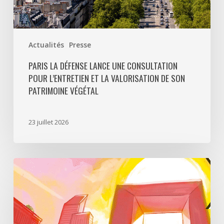
patrimoine
végétal
Actualités
Presse
PARIS LA DÉFENSE LANCE UNE CONSULTATION
POUR L’ENTRETIEN ET LA VALORISATION DE SON
PATRIMOINE VÉGÉTAL
23 juillet 2026
Paris
La
Défense
lance
«