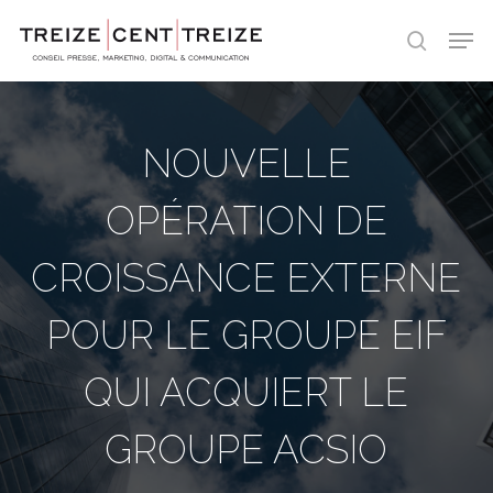
Skip
Men
to
search
main
content
NOUVELLE
OPÉRATION DE
CROISSANCE EXTERNE
POUR LE GROUPE EIF
QUI ACQUIERT LE
GROUPE ACSIO