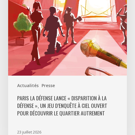
Disparition
à
La
Défense
»,
un
jeu
d’enquête
à
ciel
ouvert
Actualités
Presse
pour
découvrir
PARIS LA DÉFENSE LANCE « DISPARITION À LA
DÉFENSE », UN JEU D’ENQUÊTE À CIEL OUVERT
le
POUR DÉCOUVRIR LE QUARTIER AUTREMENT
quartier
autrement
23 juillet 2026