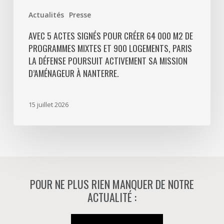
Paris
Actualités
Presse
La
Défense
AVEC 5 ACTES SIGNÉS POUR CRÉER 64 000 M2 DE
PROGRAMMES MIXTES ET 900 LOGEMENTS, PARIS
poursuit
LA DÉFENSE POURSUIT ACTIVEMENT SA MISSION
activement
D’AMÉNAGEUR À NANTERRE.
sa
mission
d’aménageur
15 juillet 2026
à
Nanterre.
POUR NE PLUS RIEN MANQUER DE NOTRE
ACTUALITÉ :