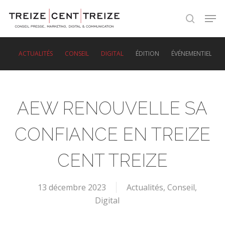
Skip
Men
to
search
main
content
ACTUALITÉS
CONSEIL
DIGITAL
ÉDITION
ÉVÉNEMENTIEL
AEW RENOUVELLE SA
CONFIANCE EN TREIZE
CENT TREIZE
13 décembre 2023
Actualités
,
Conseil
,
Digital