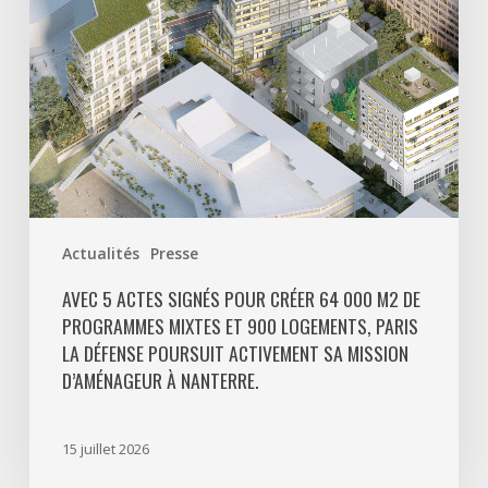
000
m2
de
programmes
mixtes
et
900
logements,
Paris
Actualités
Presse
La
Défense
AVEC 5 ACTES SIGNÉS POUR CRÉER 64 000 M2 DE
PROGRAMMES MIXTES ET 900 LOGEMENTS, PARIS
poursuit
LA DÉFENSE POURSUIT ACTIVEMENT SA MISSION
activement
D’AMÉNAGEUR À NANTERRE.
sa
mission
d’aménageur
15 juillet 2026
à