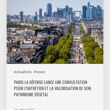
consultation
pour
l’entretien
et
la
valorisation
de
son
patrimoine
végétal
Actualités
Presse
PARIS LA DÉFENSE LANCE UNE CONSULTATION
POUR L’ENTRETIEN ET LA VALORISATION DE SON
PATRIMOINE VÉGÉTAL
23 juillet 2026