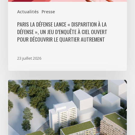
ouvert
Actualités
Presse
pour
découvrir
PARIS LA DÉFENSE LANCE « DISPARITION À LA
DÉFENSE », UN JEU D’ENQUÊTE À CIEL OUVERT
le
POUR DÉCOUVRIR LE QUARTIER AUTREMENT
quartier
autrement
23 juillet 2026
Avec
5
actes
signés
pour
créer
64