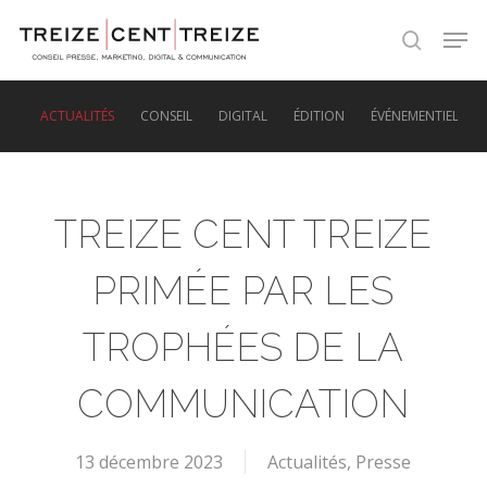
Skip
Men
to
search
main
content
ACTUALITÉS
CONSEIL
DIGITAL
ÉDITION
ÉVÉNEMENTIEL
TREIZE CENT TREIZE
PRIMÉE PAR LES
TROPHÉES DE LA
COMMUNICATION
13 décembre 2023
Actualités
,
Presse