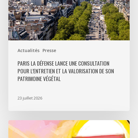
valorisation
de
son
patrimoine
végétal
Actualités
Presse
PARIS LA DÉFENSE LANCE UNE CONSULTATION
POUR L’ENTRETIEN ET LA VALORISATION DE SON
PATRIMOINE VÉGÉTAL
23 juillet 2026
Paris
La