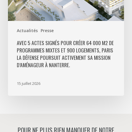
et
900
logements,
Paris
Actualités
Presse
La
Défense
AVEC 5 ACTES SIGNÉS POUR CRÉER 64 000 M2 DE
PROGRAMMES MIXTES ET 900 LOGEMENTS, PARIS
poursuit
LA DÉFENSE POURSUIT ACTIVEMENT SA MISSION
activement
D’AMÉNAGEUR À NANTERRE.
sa
mission
d’aménageur
15 juillet 2026
à
Nanterre.
POUR NE PLUS RIEN MANQUER DE NOTRE