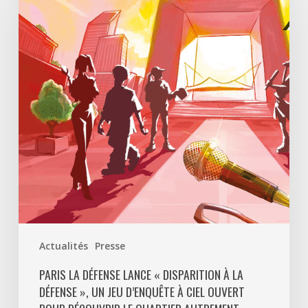
Défense
lance
«
Disparition
à
La
Défense
»,
un
jeu
d’enquête
à
ciel
ouvert
Actualités
Presse
pour
découvrir
PARIS LA DÉFENSE LANCE « DISPARITION À LA
DÉFENSE », UN JEU D’ENQUÊTE À CIEL OUVERT
le
quartier