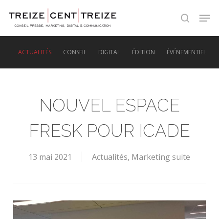
Skip
Men
to
search
main
content
ACTUALITÉS
CONSEIL
DIGITAL
ÉDITION
ÉVÉNEMENTIEL
NOUVEL ESPACE
FRESK POUR ICADE
13 mai 2021
Actualités
,
Marketing suite