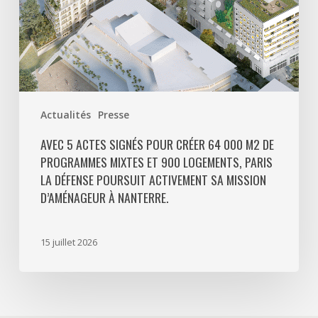
programmes
mixtes
et
900
logements,
Paris
Actualités
Presse
La
Défense
AVEC 5 ACTES SIGNÉS POUR CRÉER 64 000 M2 DE
PROGRAMMES MIXTES ET 900 LOGEMENTS, PARIS
poursuit
LA DÉFENSE POURSUIT ACTIVEMENT SA MISSION
activement
D’AMÉNAGEUR À NANTERRE.
sa
mission
d’aménageur
15 juillet 2026
à
Nanterre.