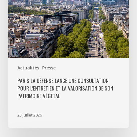
et
la
valorisation
de
son
patrimoine
végétal
Actualités
Presse
PARIS LA DÉFENSE LANCE UNE CONSULTATION
POUR L’ENTRETIEN ET LA VALORISATION DE SON
PATRIMOINE VÉGÉTAL
23 juillet 2026