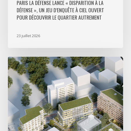
découvrir
PARIS LA DÉFENSE LANCE « DISPARITION À LA
DÉFENSE », UN JEU D’ENQUÊTE À CIEL OUVERT
le
POUR DÉCOUVRIR LE QUARTIER AUTREMENT
quartier
autrement
23 juillet 2026
Avec
5
actes
signés
pour
créer
64
000
m2
de