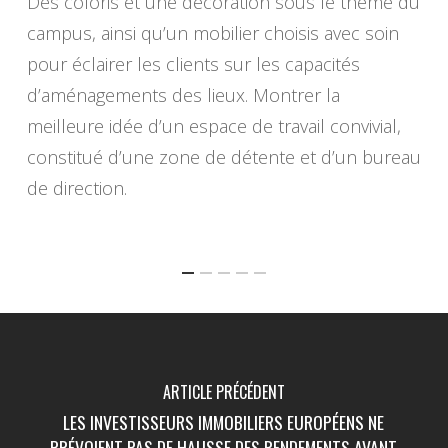
Des coloris et une décoration sous le thème du
campus, ainsi qu’un mobilier choisis avec soin
pour éclairer les clients sur les capacités
d’aménagements des lieux. Montrer la
meilleure idée d’un espace de travail convivial,
constitué d’une zone de détente et d’un bureau
de direction.
ARTICLE PRÉCÉDENT
LES INVESTISSEURS IMMOBILIERS EUROPÉENS NE
PRÉVOIENT PAS DE HAUSSE DES RENDEMENTS AVANT