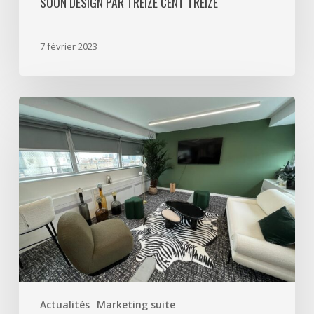
SOON DESIGN PAR TREIZE CENT TREIZE
7 février 2023
13
en
vue
au
43
Actualités
Marketing suite