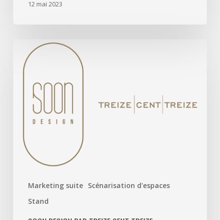
12 mai 2023
Soon
Design
par
Treize
cent
treize
Marketing suite
Scénarisation d'espaces
Stand