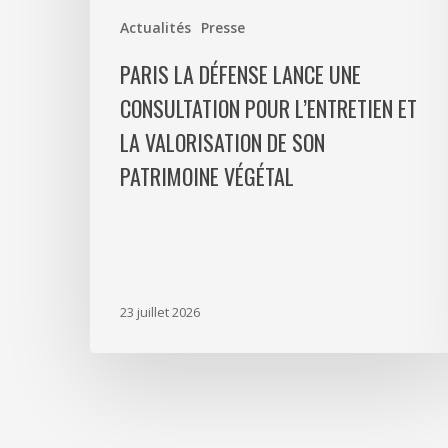
la
Actualités
Presse
valorisation
de
PARIS LA DÉFENSE LANCE UNE
son
CONSULTATION POUR L’ENTRETIEN ET
patrimoine
LA VALORISATION DE SON
végétal
PATRIMOINE VÉGÉTAL
23 juillet 2026