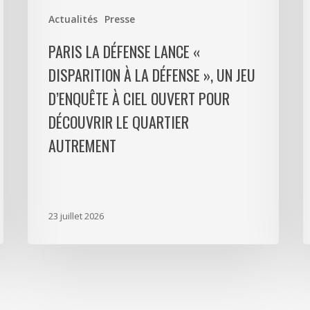
»,
d
Actualités
Presse
un
p
jeu
m
PARIS LA DÉFENSE LANCE «
d’enquête
e
DISPARITION À LA DÉFENSE », UN JEU
à
9
D’ENQUÊTE À CIEL OUVERT POUR
ciel
l
ouvert
P
DÉCOUVRIR LE QUARTIER
pour
L
AUTREMENT
découvrir
D
le
p
quartier
a
autrement
s
23 juillet 2026
m
d
à
N