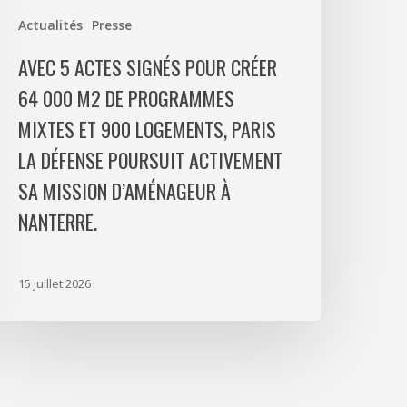
e
Actualités
Presse
rogrammes
ixtes
AVEC 5 ACTES SIGNÉS POUR CRÉER
t
64 000 M2 DE PROGRAMMES
00
MIXTES ET 900 LOGEMENTS, PARIS
ogements,
aris
LA DÉFENSE POURSUIT ACTIVEMENT
a
SA MISSION D’AMÉNAGEUR À
éfense
NANTERRE.
oursuit
ctivement
a
15 juillet 2026
ission
’aménageur
anterre.