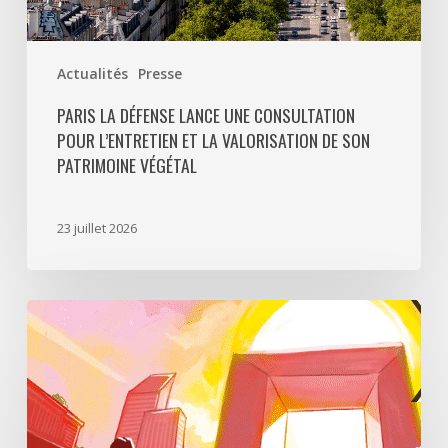
patrimoine
végétal
Actualités
Presse
PARIS LA DÉFENSE LANCE UNE CONSULTATION
POUR L’ENTRETIEN ET LA VALORISATION DE SON
PATRIMOINE VÉGÉTAL
23 juillet 2026
Paris
La
Défense
lance
«
Disparition