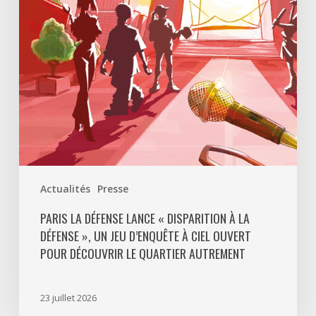
à
La
Défense
»,
un
jeu
d’enquête
à
ciel
ouvert
Actualités
Presse
pour
découvrir
PARIS LA DÉFENSE LANCE « DISPARITION À LA
DÉFENSE », UN JEU D’ENQUÊTE À CIEL OUVERT
le
POUR DÉCOUVRIR LE QUARTIER AUTREMENT
quartier
autrement
23 juillet 2026