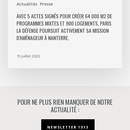
Actualités
Presse
La
Défense
AVEC 5 ACTES SIGNÉS POUR CRÉER 64 000 M2 DE
PROGRAMMES MIXTES ET 900 LOGEMENTS, PARIS
poursuit
LA DÉFENSE POURSUIT ACTIVEMENT SA MISSION
activement
D’AMÉNAGEUR À NANTERRE.
sa
mission
d’aménageur
15 juillet 2026
à
Nanterre.
POUR NE PLUS RIEN MANQUER DE NOTRE
ACTUALITÉ :
NEWSLETTER 1313