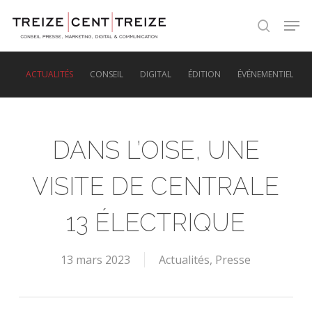
Skip
Men
to
search
main
content
ACTUALITÉS
CONSEIL
DIGITAL
ÉDITION
ÉVÉNEMENTIEL
DANS L’OISE, UNE
VISITE DE CENTRALE
13 ÉLECTRIQUE
13 mars 2023
Actualités
,
Presse