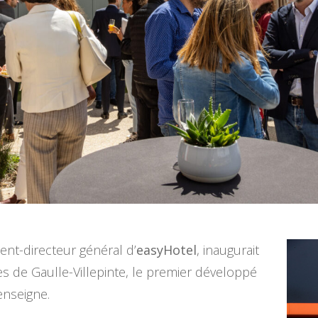
dent-directeur général d’
easyHotel
, inaugurait
s de Gaulle-Villepinte, le premier développé
enseigne.