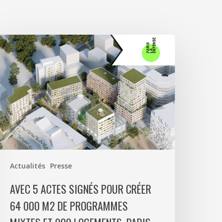
vec
ctes
ignés
our
réer
4
00
2
e
Actualités
Presse
rogrammes
ixtes
AVEC 5 ACTES SIGNÉS POUR CRÉER
t
64 000 M2 DE PROGRAMMES
00
ogements,