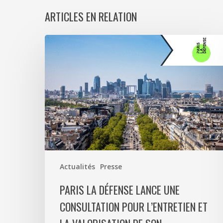
ARTICLES EN RELATION
Paris
La
Défense
lance
une
consultation
pour
l’entretien
et
la
Actualités
Presse
valorisation
de
PARIS LA DÉFENSE LANCE UNE
son
CONSULTATION POUR L’ENTRETIEN ET
patrimoine
végétal