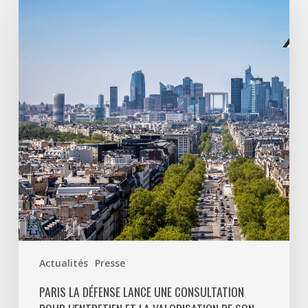
La
Défense
lance
une
consultation
pour
l’entretien
et
la
valorisation
de
son
patrimoine
végétal
Actualités
Presse
PARIS LA DÉFENSE LANCE UNE CONSULTATION