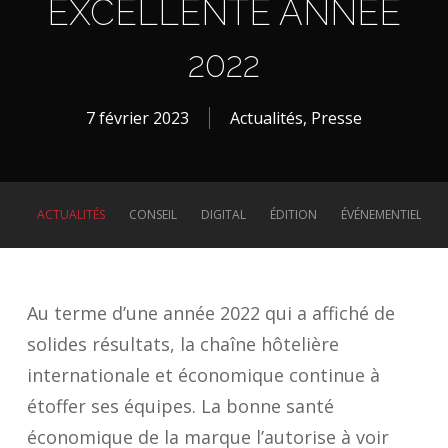
EXCELLENTE ANNÉE
2022
7 février 2023
Actualités
,
Presse
ACTUALITÉS
CONSEIL
DIGITAL
ÉDITION
ÉVÉNEMENTIEL
Au terme d’une année 2022 qui a affiché de
solides résultats, la chaîne hôtelière
internationale et économique continue à
étoffer ses équipes. La bonne santé
économique de la marque l’autorise à voir