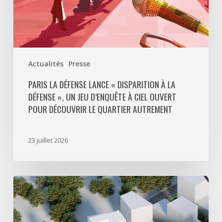
jeu
d’enquête
à
ciel
ouvert
Actualités
Presse
pour
découvrir
PARIS LA DÉFENSE LANCE « DISPARITION À LA
DÉFENSE », UN JEU D’ENQUÊTE À CIEL OUVERT
le
POUR DÉCOUVRIR LE QUARTIER AUTREMENT
quartier
autrement
23 juillet 2026
Avec
5
actes
signés