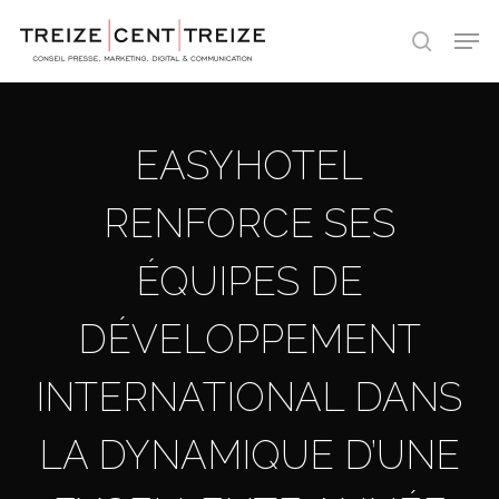
Skip
Men
to
search
main
content
EASYHOTEL
RENFORCE SES
ÉQUIPES DE
DÉVELOPPEMENT
INTERNATIONAL DANS
LA DYNAMIQUE D’UNE