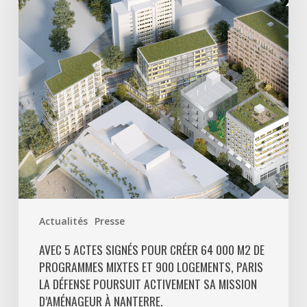
pour
créer
64
000
m2
de
programmes
mixtes
et
900
logements,
Paris
Actualités
Presse
La
Défense
AVEC 5 ACTES SIGNÉS POUR CRÉER 64 000 M2 DE
PROGRAMMES MIXTES ET 900 LOGEMENTS, PARIS
poursuit
LA DÉFENSE POURSUIT ACTIVEMENT SA MISSION
activement
D’AMÉNAGEUR À NANTERRE.
sa