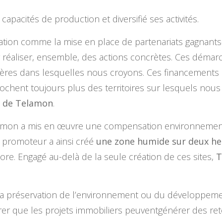
pacités de production et diversifié ses activités.
ation comme la mise en place de partenariats gagnants
 réaliser, ensemble, des actions concrètes. Ces démarc
lières dans lesquelles nous croyons. Ces financements c
chent toujours plus des territoires sur lesquels nou
t de Telamon
.
lamon a mis en œuvre une compensation environnement
 promoteur a ainsi créé
une zone humide sur deux he
ore. Engagé au-delà de la seule création de ces sites,
T
la préservation de l’environnement ou du développement
r que les projets immobiliers peuventgénérer des ret