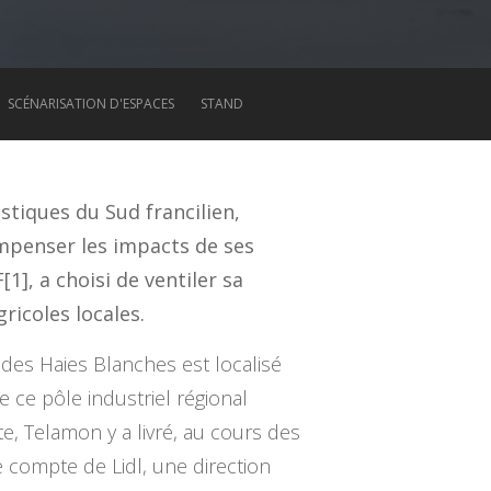
SCÉNARISATION D'ESPACES
STAND
stiques du Sud francilien,
mpenser les impacts de ses
1], a choisi de ventiler sa
ricoles locales.
des Haies Blanches est localisé
e ce pôle industriel régional
, Telamon y a livré, au cours des
 compte de Lidl, une direction