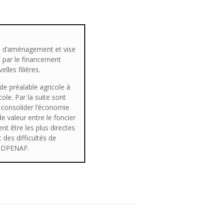
ets d’aménagement et vise
t par le financement
lles filières.
de préalable agricole à
ole. Par la suite sont
 consolider l’économie
de valeur entre le foncier
 être les plus directes
 des difficultés de
 CDPENAF.