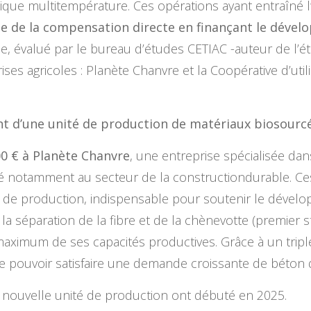
ique multitempérature. Ces opérations ayant entraîné l’ar
ie de la compensation directe en finançant le dévelo
e, évalué par le bureau d’études CETIAC -auteur de l’é
ises agricoles : Planète Chanvre et la Coopérative d’util
t d’une unité de production de matériaux biosourc
0 € à Planète Chanvre
, une entreprise spécialisée dan
é notamment au secteur de la constructiondurable. Ce
 de production, indispensable pour soutenir le dévelop
 la séparation de la fibre et de la chènevotte (premier 
le maximum de ses capacités productives. Grâce à un trip
re pouvoir satisfaire une demande croissante de béton 
a nouvelle unité de production ont débuté en 2025.