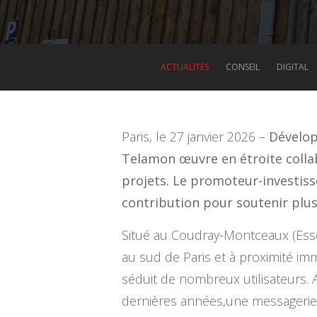
ACTUALITÉS
CONSEIL
DIGITAL
Paris, le 27 janvier 2026 –
Dévelop
Telamon œuvre en étroite colla
projets. Le promoteur-investisse
contribution pour soutenir plusi
Situé au Coudray-Montceaux (Esson
au sud de Paris et à proximité imm
séduit de nombreux utilisateurs.
dernières années,une messagerie 