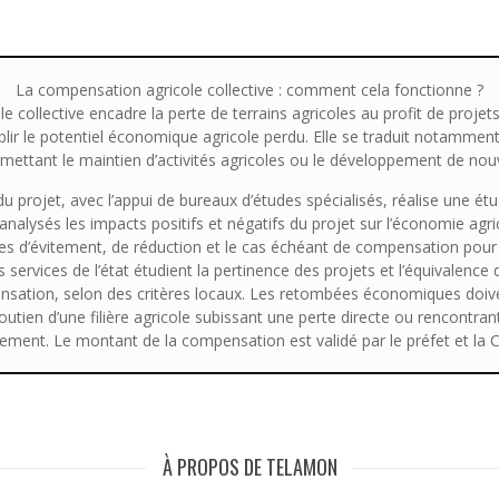
La compensation agricole collective : comment cela fonctionne ?
 collective encadre la perte de terrains agricoles au profit de proj
blir le potentiel économique agricole perdu. Elle se traduit notammen
mettant le maintien d’activités agricoles ou le développement de nouve
du projet, avec l’appui de bureaux d’études spécialisés, réalise une étu
 analysés les impacts positifs et négatifs du projet sur l’économie agric
 d’évitement, de réduction et le cas échéant de compensation pour
es services de l’état étudient la pertinence des projets et l’équivalence 
ation, selon des critères locaux. Les retombées économiques doivent
soutien d’une filière agricole subissant une perte directe ou rencontrant
ement. Le montant de la compensation est validé par le préfet et la
À PROPOS DE TELAMON