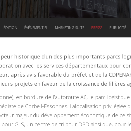
ÉDITION
ÉVÉNEMENTIEL
MARKETING SUITE
PRESSE
PUBLICITÉ
peur historique d’un des plus importants parcs logi
boration avec les services départementaux pour co
ur, après avis favorable du préfet et de la CDPENAF[
eurs projets en faveur de la croissance de filières ag
ne), en bordure de l’autoroute A6, le parc logistique 
édiate de Corbeil-Essonnes. Lalocalisation privilégiée d
 Acteur majeur du développement économique de ce site
pour GLS, un centre de tri pour DPD ainsi que, pour le