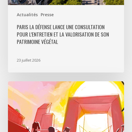
végétal
Actualités
Presse
PARIS LA DÉFENSE LANCE UNE CONSULTATION
POUR L’ENTRETIEN ET LA VALORISATION DE SON
PATRIMOINE VÉGÉTAL
23 juillet 2026
Paris
La
Défense
lance
«
Disparition
à