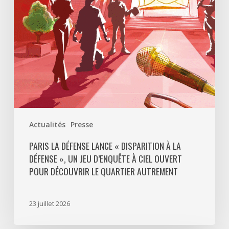
La
Défense
»,
un
jeu
d’enquête
à
ciel
ouvert
Actualités
Presse
pour
découvrir
PARIS LA DÉFENSE LANCE « DISPARITION À LA
DÉFENSE », UN JEU D’ENQUÊTE À CIEL OUVERT
le
POUR DÉCOUVRIR LE QUARTIER AUTREMENT
quartier
autrement
23 juillet 2026