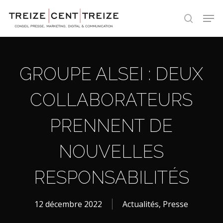
Skip
Men
to
search
main
content
GROUPE ALSEI : DEUX
COLLABORATEURS
PRENNENT DE
NOUVELLES
RESPONSABILITÉS
12 décembre 2022
Actualités
,
Presse