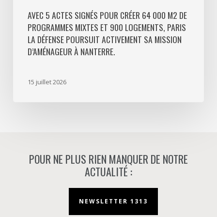
La
Défense
AVEC 5 ACTES SIGNÉS POUR CRÉER 64 000 M2 DE
PROGRAMMES MIXTES ET 900 LOGEMENTS, PARIS
poursuit
LA DÉFENSE POURSUIT ACTIVEMENT SA MISSION
activement
D’AMÉNAGEUR À NANTERRE.
sa
mission
d’aménageur
15 juillet 2026
à
Nanterre.
POUR NE PLUS RIEN MANQUER DE NOTRE
ACTUALITÉ :
NEWSLETTER 1313