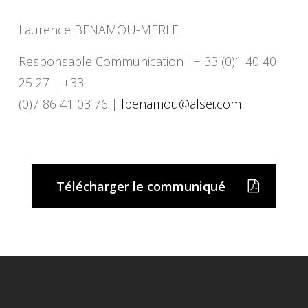
Laurence BENAMOU-MERLE
Responsable Communication |+ 33 (0)1 40 40
25 27 | +33
(0)7 86 41 03 76 |
lbenamou@alsei.com
Télécharger le communiqué