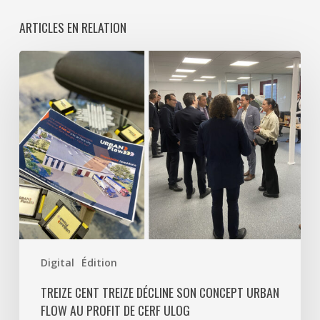
ARTICLES EN RELATION
Treize
Cent
Treize
décline
son
concept
Urban
Flow
au
profit
de
Digital
Édition
CERF
ULOG
TREIZE CENT TREIZE DÉCLINE SON CONCEPT URBAN
FLOW AU PROFIT DE CERF ULOG