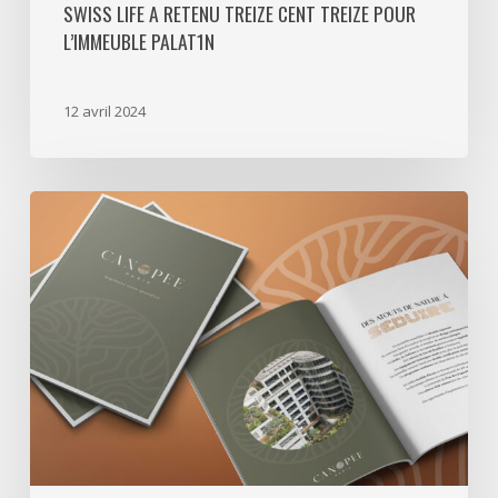
SWISS LIFE A RETENU TREIZE CENT TREIZE POUR
L’IMMEUBLE PALAT1N
12 avril 2024
Une
nouvelle
canopée
parisienne…