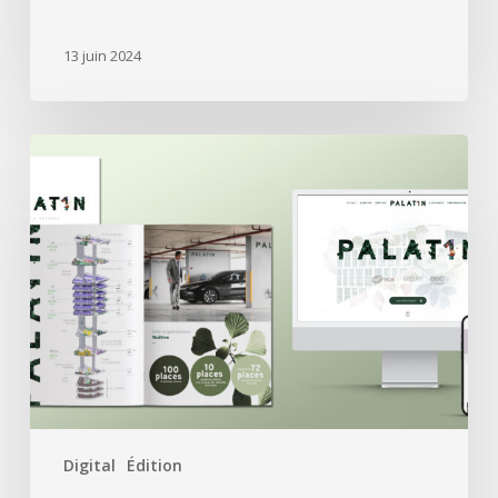
13 juin 2024
Swiss
Life
a
retenu
Treize
Cent
Treize
pour
l’immeuble
Palat1n
Digital
Édition