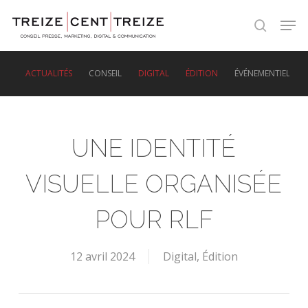
Skip
Men
to
search
main
content
ACTUALITÉS
CONSEIL
DIGITAL
ÉDITION
ÉVÉNEMENTIEL
UNE IDENTITÉ
VISUELLE ORGANISÉE
POUR RLF
12 avril 2024
Digital
,
Édition