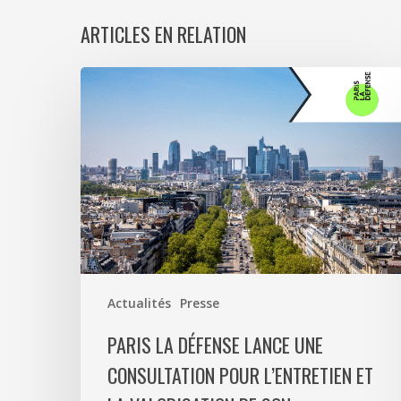
ARTICLES EN RELATION
Paris
La
Défense
lance
une
consultation
pour
l’entretien
et
la
Actualités
Presse
valorisation
de
PARIS LA DÉFENSE LANCE UNE
son
CONSULTATION POUR L’ENTRETIEN ET
patrimoine