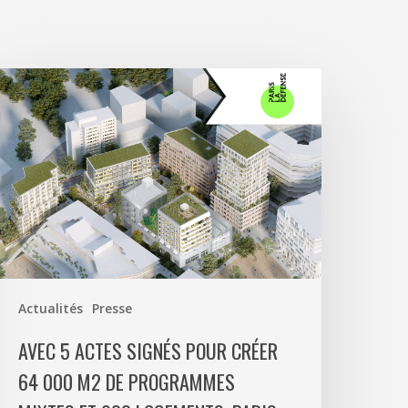
vec
ctes
ignés
our
réer
4
00
2
e
Actualités
Presse
rogrammes
ixtes
AVEC 5 ACTES SIGNÉS POUR CRÉER
t
64 000 M2 DE PROGRAMMES
00