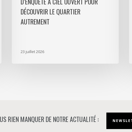
D’ENQUÊTE À CIEL OUVERT POUR
ciel
l
ouvert
P
DÉCOUVRIR LE QUARTIER
pour
L
AUTREMENT
découvrir
D
le
p
quartier
a
autrement
s
23 juillet 2026
m
d
à
N
US RIEN MANQUER DE NOTRE ACTUALITÉ :
NEWSLET