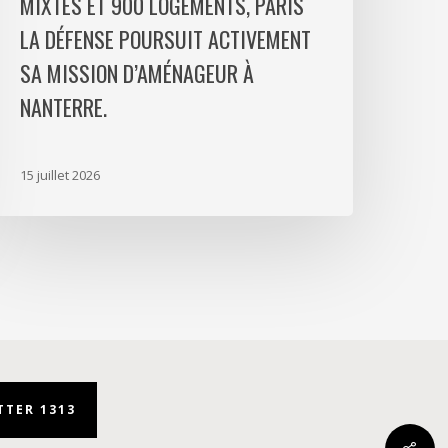
MIXTES ET 900 LOGEMENTS, PARIS
ogements,
aris
LA DÉFENSE POURSUIT ACTIVEMENT
a
SA MISSION D’AMÉNAGEUR À
éfense
NANTERRE.
oursuit
ctivement
a
15 juillet 2026
ission
’aménageur
anterre.
TER 1313