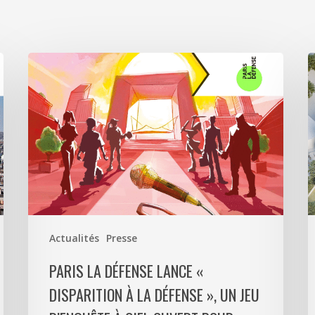
Paris
A
La
5
Défense
a
lance
s
«
p
Disparition
c
à
6
La
0
Défense
m
»,
d
Actualités
Presse
un
p
jeu
m
PARIS LA DÉFENSE LANCE «
d’enquête
e
DISPARITION À LA DÉFENSE », UN JEU
à
9