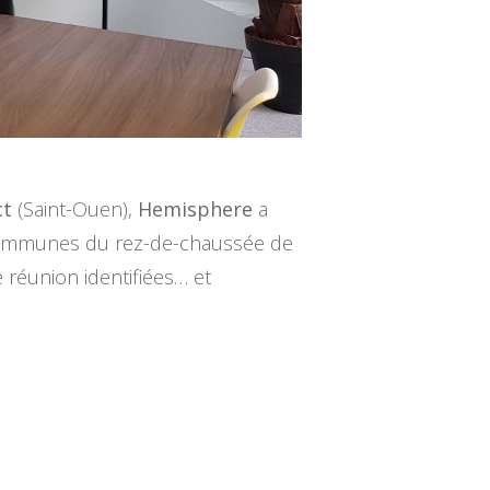
ct
(Saint-Ouen),
Hemisphere
a
n communes du rez-de-chaussée de
e réunion identifiées… et