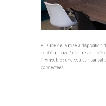
À l’aube de la mise à disposition
confié à Treize Cent Treize la d
l’immeuble : une couleur par salle
connectées !