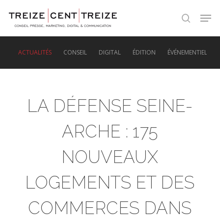
Skip
Men
to
search
main
content
ACTUALITÉS
CONSEIL
DIGITAL
ÉDITION
ÉVÉNEMENTIEL
LA DÉFENSE SEINE-
ARCHE : 175
NOUVEAUX
LOGEMENTS ET DES
COMMERCES DANS