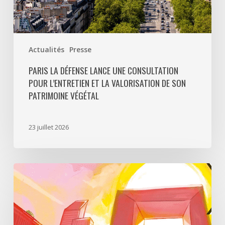
son
patrimoine
végétal
Actualités
Presse
PARIS LA DÉFENSE LANCE UNE CONSULTATION
POUR L’ENTRETIEN ET LA VALORISATION DE SON
PATRIMOINE VÉGÉTAL
23 juillet 2026
Paris
La
Défense
lance
«