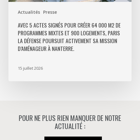
Paris
Actualités
Presse
La
Défense
AVEC 5 ACTES SIGNÉS POUR CRÉER 64 000 M2 DE
PROGRAMMES MIXTES ET 900 LOGEMENTS, PARIS
poursuit
LA DÉFENSE POURSUIT ACTIVEMENT SA MISSION
activement
D’AMÉNAGEUR À NANTERRE.
sa
mission
d’aménageur
15 juillet 2026
à
Nanterre.
POUR NE PLUS RIEN MANQUER DE NOTRE
ACTUALITÉ :