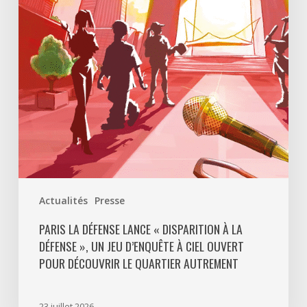
Disparition
à
La
Défense
»,
un
jeu
d’enquête
à
ciel
ouvert
Actualités
Presse
pour
découvrir
PARIS LA DÉFENSE LANCE « DISPARITION À LA
DÉFENSE », UN JEU D’ENQUÊTE À CIEL OUVERT
le
POUR DÉCOUVRIR LE QUARTIER AUTREMENT
quartier
autrement
23 juillet 2026