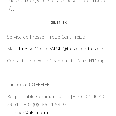
mieux aux exigences et aux besoins de chaque
région.
CONTACTS
Service de Presse : Treize Cent Treize
Mail :
Presse GroupeALSEI@treizecenttreize.
fr
Contacts : Nolwenn Champault – Alain N’Dong
Laurence COEFFIER
Responsable Communication |+ 33 (0)1 40 40
29 51 | +33 (0)6 86 41 58 97 |
lcoeffier@alsei.com