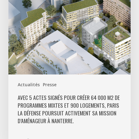
64
000
m2
de
programmes
mixtes
et
900
logements,
Paris
Actualités
Presse
La
Défense
AVEC 5 ACTES SIGNÉS POUR CRÉER 64 000 M2 DE
PROGRAMMES MIXTES ET 900 LOGEMENTS, PARIS
poursuit
LA DÉFENSE POURSUIT ACTIVEMENT SA MISSION
activement
D’AMÉNAGEUR À NANTERRE.
sa
mission
d’aménageur