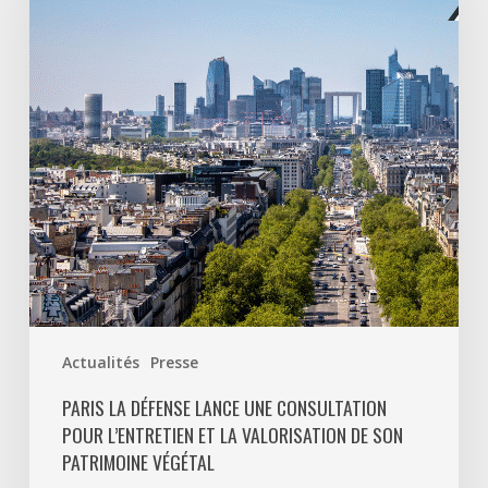
lance
une
consultation
pour
l’entretien
et
la
valorisation
de
son
patrimoine
végétal
Actualités
Presse
PARIS LA DÉFENSE LANCE UNE CONSULTATION
POUR L’ENTRETIEN ET LA VALORISATION DE SON
PATRIMOINE VÉGÉTAL