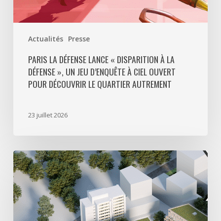
à
ciel
ouvert
Actualités
Presse
pour
découvrir
PARIS LA DÉFENSE LANCE « DISPARITION À LA
DÉFENSE », UN JEU D’ENQUÊTE À CIEL OUVERT
le
POUR DÉCOUVRIR LE QUARTIER AUTREMENT
quartier
autrement
23 juillet 2026
Avec
5
actes
signés
pour
créer