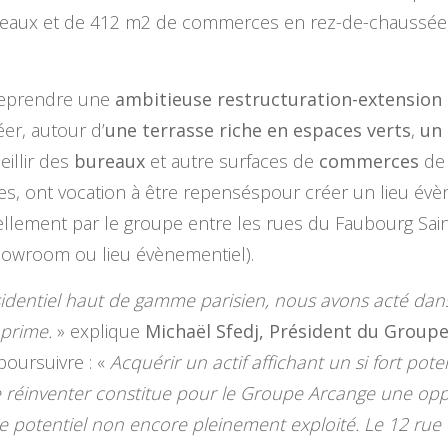
eaux et de 412 m2 de commerces en rez-de-chaussée,
reprendre une
ambitieuse restructuration-extension
réer, autour d’
une terrasse riche en espaces verts
,
un 
illir des
bureaux
et autre surfaces de
commerces
de 
es, ont vocation à être repenséspour créer un lieu évène
llement par le groupe entre les rues du Faubourg Saint
howroom ou lieu évènementiel).
ésidentiel haut de gamme parisien, nous avons acté dans
 prime.
» explique
Michaël Sfedj, Président du Group
poursuivre : «
Acquérir un actif affichant un si fort pote
le réinventer constitue pour le Groupe Arcange une opp
otentiel non encore pleinement exploité. Le 12 rue de