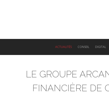
Skip
to
main
content
ACTUALITÉS
CONSEIL
DIGITAL
LE GROUPE ARCAN
FINANCIÈRE DE C