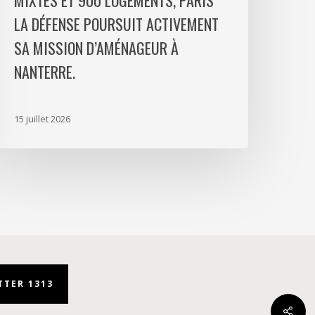
MIXTES ET 900 LOGEMENTS, PARIS
aris
LA DÉFENSE POURSUIT ACTIVEMENT
a
SA MISSION D’AMÉNAGEUR À
éfense
NANTERRE.
oursuit
ctivement
a
15 juillet 2026
ission
’aménageur
anterre.
TER 1313