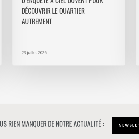
D’ENQUÊTE À CIEL OUVERT POUR
ouvert
P
DÉCOUVRIR LE QUARTIER
pour
L
AUTREMENT
découvrir
D
le
p
quartier
a
autrement
s
23 juillet 2026
m
d
à
N
US RIEN MANQUER DE NOTRE ACTUALITÉ :
NEWSLET