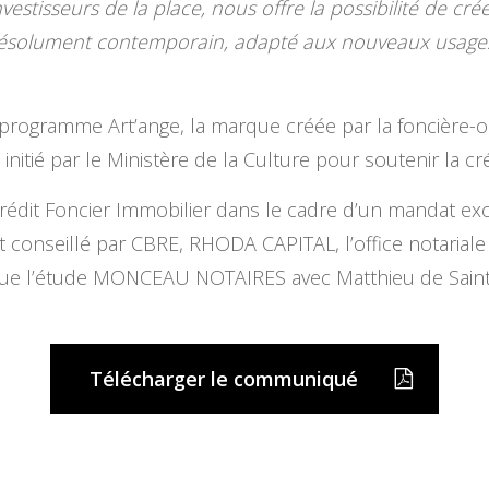
investisseurs de la place, nous offre la possibilité de 
résolument contemporain, adapté aux nouveaux usage
le programme Art’ange, la marque créée par la foncière-
 initié par le Ministère de la Culture pour soutenir la c
Crédit Foncier Immobilier dans le cadre d’un mandat exc
it conseillé par CBRE, RHODA CAPITAL, l’office notaria
que l’étude MONCEAU NOTAIRES avec Matthieu de Saint
Télécharger le communiqué