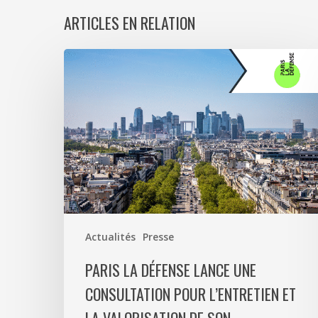
ARTICLES EN RELATION
Paris
La
Défense
lance
une
consultation
pour
l’entretien
et
la
Actualités
Presse
valorisation
de
PARIS LA DÉFENSE LANCE UNE
son
CONSULTATION POUR L’ENTRETIEN ET
patrimoine
végétal