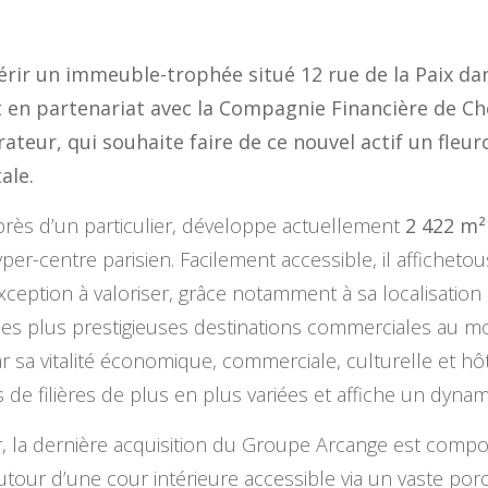
érir un immeuble-trophée situé 12 rue de la Paix d
it en partenariat avec la Compagnie Financière de C
ateur, qui souhaite faire de ce nouvel actif un fleu
ale.
près d’un particulier, développe actuellement
2 422 m²
yper-centre parisien. Facilement accessible, il affichetou
exception à valoriser, grâce notamment à sa localisation
 des plus prestigieuses destinations commerciales au 
ar sa vitalité économique, commerciale, culturelle et hôt
s de filières de plus en plus variées et affiche un dyna
er, la dernière acquisition du Groupe Arcange est com
 autour d’une cour intérieure accessible via un vaste p