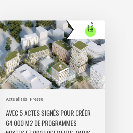
vec
ctes
ignés
our
réer
4
00
2
e
Actualités
Presse
rogrammes
ixtes
AVEC 5 ACTES SIGNÉS POUR CRÉER
t
64 000 M2 DE PROGRAMMES
00
ogements,