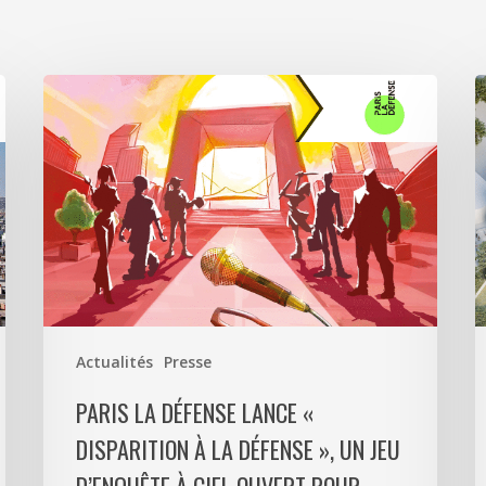
Paris
A
La
5
Défense
a
lance
s
«
p
Disparition
c
à
6
La
0
Défense
m
»,
d
Actualités
Presse
un
p
jeu
m
PARIS LA DÉFENSE LANCE «
d’enquête
e
DISPARITION À LA DÉFENSE », UN JEU
à
9
ciel
l