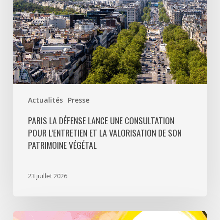
et
la
valorisation
de
son
patrimoine
végétal
Actualités
Presse
PARIS LA DÉFENSE LANCE UNE CONSULTATION
POUR L’ENTRETIEN ET LA VALORISATION DE SON
PATRIMOINE VÉGÉTAL
23 juillet 2026
Paris