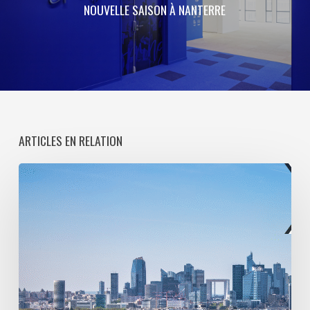
NOUVELLE SAISON À NANTERRE
ARTICLES EN RELATION
Paris
La
Défense
lance
une
consultation
pour
l’entretien