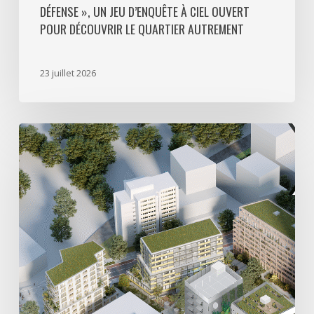
DÉFENSE », UN JEU D’ENQUÊTE À CIEL OUVERT
le
POUR DÉCOUVRIR LE QUARTIER AUTREMENT
quartier
autrement
23 juillet 2026
Avec
5
actes
signés
pour
créer
64
000
m2
de
programmes