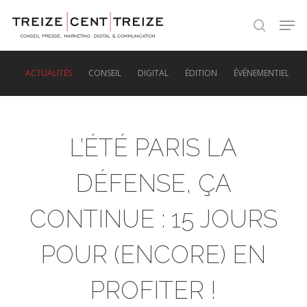
Skip
Men
to
search
main
content
ACTUALITÉS
CONSEIL
DIGITAL
ÉDITION
ÉVÉNEMENTIEL
L’ÉTÉ PARIS LA
DÉFENSE, ÇA
CONTINUE : 15 JOURS
POUR (ENCORE) EN
PROFITER !