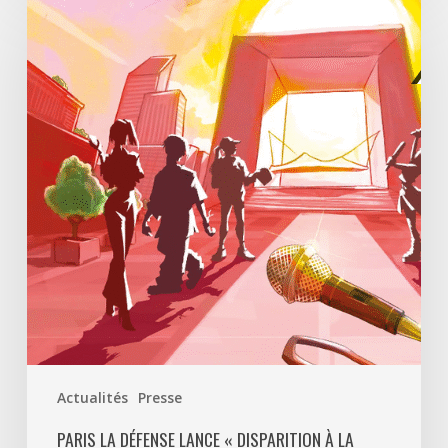
La
Défense
lance
«
Disparition
à
La
Défense
»,
un
jeu
d’enquête
à
ciel
ouvert
Actualités
Presse
pour
découvrir
PARIS LA DÉFENSE LANCE « DISPARITION À LA