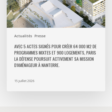
mixtes
et
900
logements,
Paris
Actualités
Presse
La
Défense
AVEC 5 ACTES SIGNÉS POUR CRÉER 64 000 M2 DE
PROGRAMMES MIXTES ET 900 LOGEMENTS, PARIS
poursuit
LA DÉFENSE POURSUIT ACTIVEMENT SA MISSION
activement
D’AMÉNAGEUR À NANTERRE.
sa
mission
d’aménageur
15 juillet 2026
à
Nanterre.