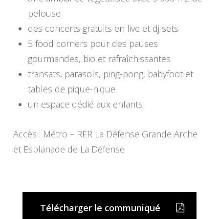
pelouse
des concerts gratuits en live et dj sets
5 food corners pour des pauses
gourmandes, bio et rafraîchissantes
transats, parasols, ping-pong, babyfoot et
tables de pique-nique
un espace dédié aux enfants
Accès : Métro – RER La Défense Grande Arche
et Esplanade de La Défense
Télécharger le communiqué