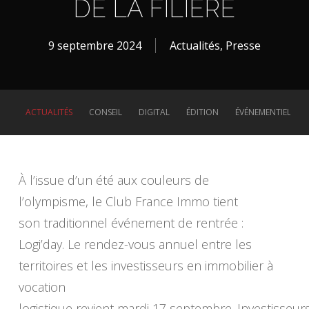
DE LA FILIÈRE
9 septembre 2024
Actualités
,
Presse
ACTUALITÉS
CONSEIL
DIGITAL
ÉDITION
ÉVÉNEMENTIEL
À l’issue d’un été aux couleurs de
l’olympisme, le Club France Immo tient
son traditionnel événement de rentrée :
Logi’day. Le rendez-vous annuel entre les
territoires et les investisseurs en immobilier à
vocation
logistique revient mardi 17 septembre. Investisseur