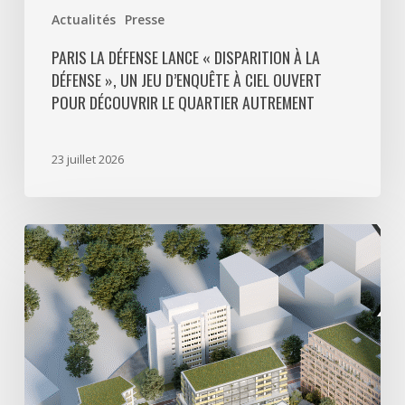
ouvert
Actualités
Presse
pour
découvrir
PARIS LA DÉFENSE LANCE « DISPARITION À LA
DÉFENSE », UN JEU D’ENQUÊTE À CIEL OUVERT
le
POUR DÉCOUVRIR LE QUARTIER AUTREMENT
quartier
autrement
23 juillet 2026
Avec
5
actes
signés
pour
créer
64
000