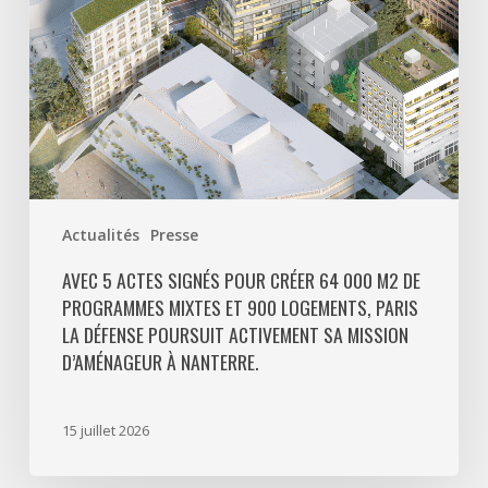
m2
de
programmes
mixtes
et
900
logements,
Paris
Actualités
Presse
La
Défense
AVEC 5 ACTES SIGNÉS POUR CRÉER 64 000 M2 DE
PROGRAMMES MIXTES ET 900 LOGEMENTS, PARIS
poursuit
LA DÉFENSE POURSUIT ACTIVEMENT SA MISSION
activement
D’AMÉNAGEUR À NANTERRE.
sa
mission
d’aménageur
15 juillet 2026
à
Nanterre.