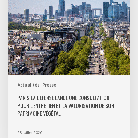
consultation
pour
l’entretien
et
la
valorisation
de
son
patrimoine
végétal
Actualités
Presse
PARIS LA DÉFENSE LANCE UNE CONSULTATION
POUR L’ENTRETIEN ET LA VALORISATION DE SON
PATRIMOINE VÉGÉTAL
23 juillet 2026