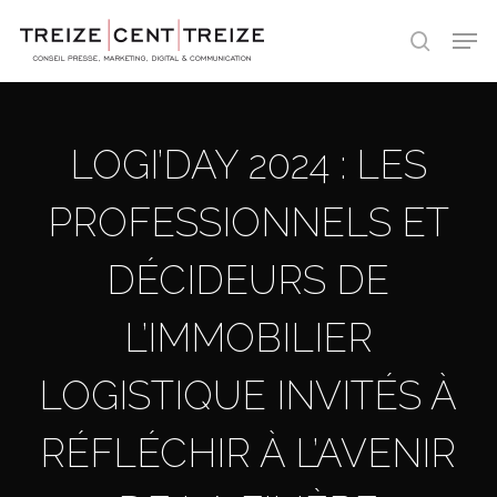
Skip
Men
to
search
main
content
LOGI’DAY 2024 : LES
PROFESSIONNELS ET
DÉCIDEURS DE
L’IMMOBILIER
LOGISTIQUE INVITÉS À
RÉFLÉCHIR À L’AVENIR