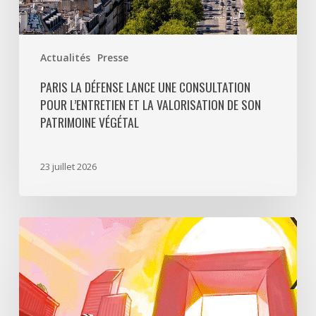
patrimoine
végétal
Actualités
Presse
PARIS LA DÉFENSE LANCE UNE CONSULTATION
POUR L’ENTRETIEN ET LA VALORISATION DE SON
PATRIMOINE VÉGÉTAL
23 juillet 2026
Paris
La
Défense
lance
«