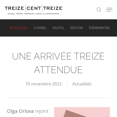
Skip
Men
to
search
main
content
ACTUALITÉS
CONSEIL
DIGITAL
ÉDITION
ÉVÉNEMENTIEL
UNE ARRIVÉE TREIZE
ATTENDUE
10 novembre 2022
Actualités
Olga Orlova
rejoint