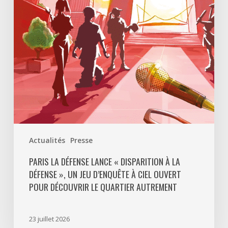
Disparition
à
La
Défense
»,
un
jeu
d’enquête
à
ciel
ouvert
Actualités
Presse
pour
découvrir
PARIS LA DÉFENSE LANCE « DISPARITION À LA
DÉFENSE », UN JEU D’ENQUÊTE À CIEL OUVERT
le
POUR DÉCOUVRIR LE QUARTIER AUTREMENT
quartier
autrement
23 juillet 2026