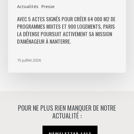
Paris
Actualités
Presse
La
Défense
AVEC 5 ACTES SIGNÉS POUR CRÉER 64 000 M2 DE
PROGRAMMES MIXTES ET 900 LOGEMENTS, PARIS
poursuit
LA DÉFENSE POURSUIT ACTIVEMENT SA MISSION
activement
D’AMÉNAGEUR À NANTERRE.
sa
mission
d’aménageur
15 juillet 2026
à
Nanterre.
POUR NE PLUS RIEN MANQUER DE NOTRE
ACTUALITÉ :
NEWSLETTER 1313