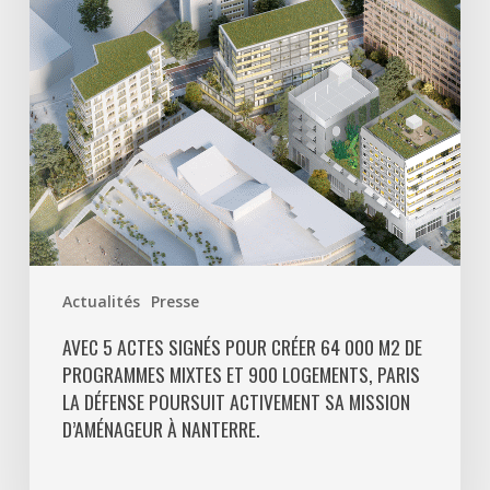
créer
64
000
m2
de
programmes
mixtes
et
900
logements,
Paris
Actualités
Presse
La
Défense
AVEC 5 ACTES SIGNÉS POUR CRÉER 64 000 M2 DE
PROGRAMMES MIXTES ET 900 LOGEMENTS, PARIS
poursuit
LA DÉFENSE POURSUIT ACTIVEMENT SA MISSION
activement
D’AMÉNAGEUR À NANTERRE.
sa
mission
d’aménageur