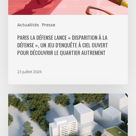
à
ciel
ouvert
Actualités
Presse
pour
découvrir
PARIS LA DÉFENSE LANCE « DISPARITION À LA
DÉFENSE », UN JEU D’ENQUÊTE À CIEL OUVERT
le
POUR DÉCOUVRIR LE QUARTIER AUTREMENT
quartier
autrement
23 juillet 2026
Avec
5
actes
signés
pour