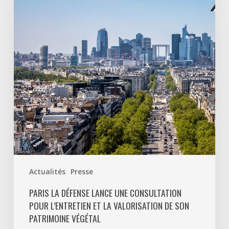
lance
une
consultation
pour
l’entretien
et
la
valorisation
de
son
patrimoine
végétal
Actualités
Presse
PARIS LA DÉFENSE LANCE UNE CONSULTATION
POUR L’ENTRETIEN ET LA VALORISATION DE SON
PATRIMOINE VÉGÉTAL