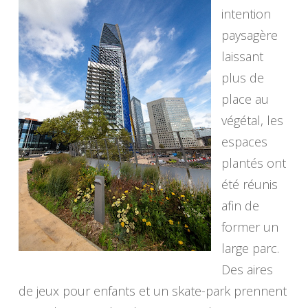
intention
paysagère
laissant
plus de
place au
végétal, les
espaces
plantés ont
été réunis
afin de
former un
large parc.
Des aires
de jeux pour enfants et un skate-park prennent