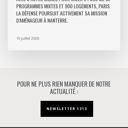
PROGRAMMES MIXTES ET 900 LOGEMENTS, PARIS
poursuit
LA DÉFENSE POURSUIT ACTIVEMENT SA MISSION
activement
D’AMÉNAGEUR À NANTERRE.
sa
mission
d’aménageur
15 juillet 2026
à
Nanterre.
POUR NE PLUS RIEN MANQUER DE NOTRE
ACTUALITÉ :
NEWSLETTER 1313