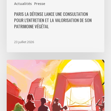
Actualités
Presse
PARIS LA DÉFENSE LANCE UNE CONSULTATION
POUR L’ENTRETIEN ET LA VALORISATION DE SON
PATRIMOINE VÉGÉTAL
23 juillet 2026
Paris
La
Défense
lance
«
Disparition
à
La