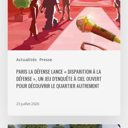
Défense
»,
un
jeu
d’enquête
à
ciel
ouvert
Actualités
Presse
pour
découvrir
PARIS LA DÉFENSE LANCE « DISPARITION À LA
DÉFENSE », UN JEU D’ENQUÊTE À CIEL OUVERT
le
POUR DÉCOUVRIR LE QUARTIER AUTREMENT
quartier
autrement
23 juillet 2026
Avec