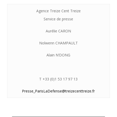
Agence Treize Cent Treize
Service de presse
Aurélie CARON
Nolwenn CHAMPAULT
Alain N’DONG
T +33 (0)1 53 17 97 13
Presse_ParisLaDefense@
treizecenttreize.fr