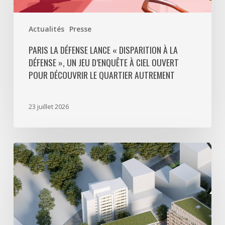
ciel
ouvert
Actualités
Presse
pour
découvrir
PARIS LA DÉFENSE LANCE « DISPARITION À LA
DÉFENSE », UN JEU D’ENQUÊTE À CIEL OUVERT
le
POUR DÉCOUVRIR LE QUARTIER AUTREMENT
quartier
autrement
23 juillet 2026
Avec
5
actes
signés
pour
créer