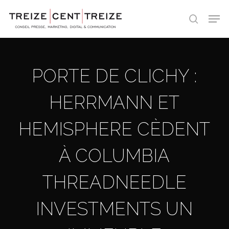
Skip
Men
to
search
main
content
PORTE DE CLICHY :
HERRMANN ET
HEMISPHERE CÈDENT
À COLUMBIA
THREADNEEDLE
INVESTMENTS UN