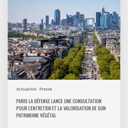
une
consultation
pour
l’entretien
et
la
valorisation
de
son
patrimoine
végétal
Actualités
Presse
PARIS LA DÉFENSE LANCE UNE CONSULTATION
POUR L’ENTRETIEN ET LA VALORISATION DE SON
PATRIMOINE VÉGÉTAL