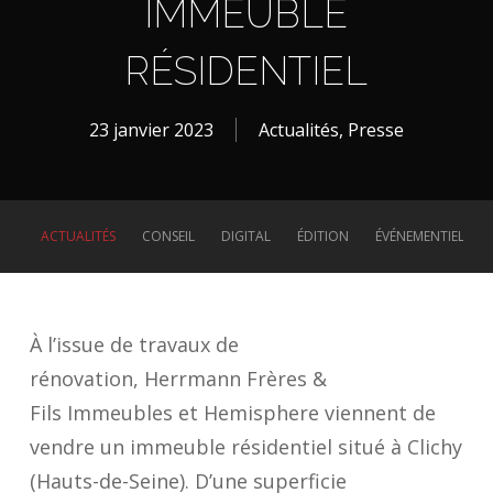
IMMEUBLE
RÉSIDENTIEL
23 janvier 2023
Actualités
,
Presse
ACTUALITÉS
CONSEIL
DIGITAL
ÉDITION
ÉVÉNEMENTIEL
À l’issue de travaux de
rénovation, Herrmann Frères &
Fils Immeubles et Hemisphere viennent de
vendre un immeuble résidentiel situé à Clichy
(Hauts-de-Seine). D’une superficie