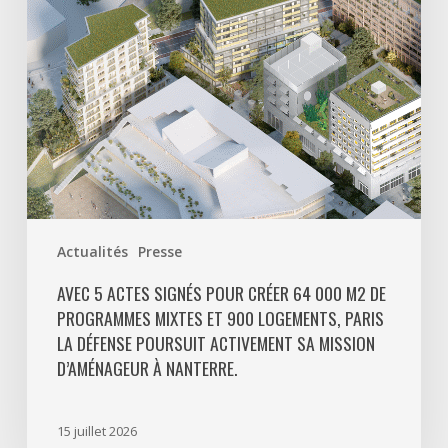
64
000
m2
de
programmes
mixtes
et
900
logements,
Paris
Actualités
Presse
La
Défense
AVEC 5 ACTES SIGNÉS POUR CRÉER 64 000 M2 DE
PROGRAMMES MIXTES ET 900 LOGEMENTS, PARIS
poursuit
LA DÉFENSE POURSUIT ACTIVEMENT SA MISSION
activement
D’AMÉNAGEUR À NANTERRE.
sa
mission
d’aménageur
15 juillet 2026
à