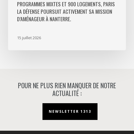
PROGRAMMES MIXTES ET 900 LOGEMENTS, PARIS
poursuit
LA DÉFENSE POURSUIT ACTIVEMENT SA MISSION
activement
D’AMÉNAGEUR À NANTERRE.
sa
mission
d’aménageur
15 juillet 2026
à
Nanterre.
POUR NE PLUS RIEN MANQUER DE NOTRE
ACTUALITÉ :
NEWSLETTER 1313