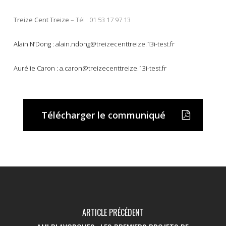
Treize Cent Treize
– Tél : 01 53 17 97 13
Alain N’D
ong
:
alain.ndong@treizecenttreize.13i-test.fr
Aurélie
Caron
:
a.caron@treizecenttreize.13i-test.fr
Télécharger le communiqué
ARTICLE PRÉCÉDENT