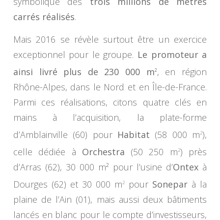
symbolique des
trois millions de mètres
carrés réalisés
.
Mais 2016 se révèle surtout être un exercice
exceptionnel pour le groupe.
Le promoteur a
ainsi livré
plus de 230 000 m
, en région
2
Rhône-Alpes, dans le Nord et en Île-de-France.
Parmi ces réalisations, citons quatre clés en
mains à l’acquisition, la plate-forme
d’Amblainville (60) pour
Habitat
(58 000 m
),
2
celle dédiée à
Orchestra
(50 250 m
) près
2
d’Arras (62), 30 000 m² pour l’usine d’
Ontex
à
Dourges (62) et 30 000 m
pour
Sonepar
à la
2
plaine de l’Ain (01), mais aussi deux bâtiments
lancés en blanc pour le compte d’investisseurs,