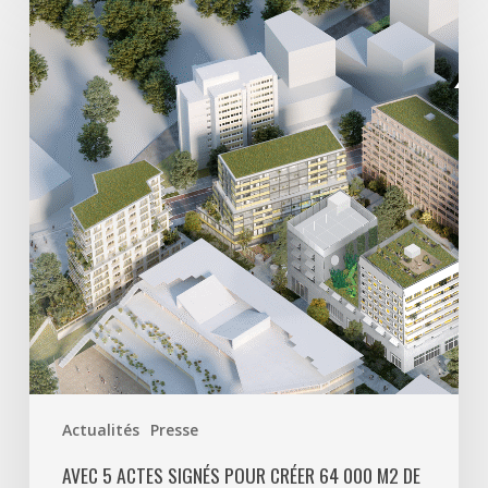
5
actes
signés
pour
créer
64
000
m2
de
programmes
mixtes
et
900
logements,
Paris
Actualités
Presse
La
Défense
AVEC 5 ACTES SIGNÉS POUR CRÉER 64 000 M2 DE