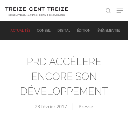
Skip
Men
to
search
main
content
ACTUALITÉS
CONSEIL
DIGITAL
ÉDITION
ÉVÉNEMENTIEL
PRD ACCÉLÈRE
ENCORE SON
DÉVELOPPEMENT
23 février 2017
Presse