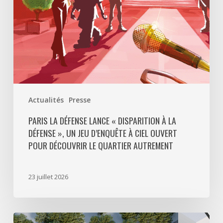
Défense
»,
un
jeu
d’enquête
à
ciel
ouvert
Actualités
Presse
pour
découvrir
PARIS LA DÉFENSE LANCE « DISPARITION À LA
DÉFENSE », UN JEU D’ENQUÊTE À CIEL OUVERT
le
POUR DÉCOUVRIR LE QUARTIER AUTREMENT
quartier
autrement
23 juillet 2026
Avec