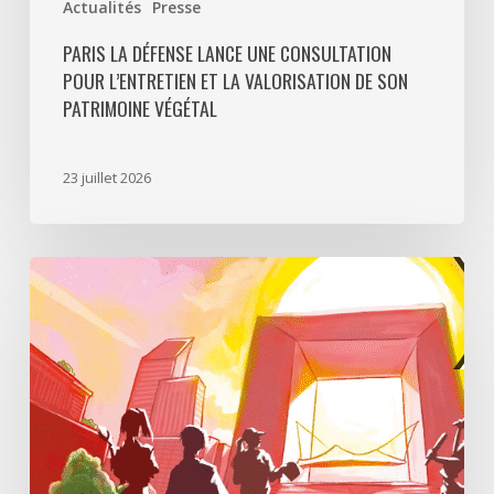
Actualités
Presse
PARIS LA DÉFENSE LANCE UNE CONSULTATION
POUR L’ENTRETIEN ET LA VALORISATION DE SON
PATRIMOINE VÉGÉTAL
23 juillet 2026
Paris
La
Défense
lance
«
Disparition
à
La