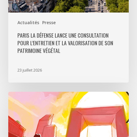
patrimoine
végétal
Actualités
Presse
PARIS LA DÉFENSE LANCE UNE CONSULTATION
POUR L’ENTRETIEN ET LA VALORISATION DE SON
PATRIMOINE VÉGÉTAL
23 juillet 2026
Paris
La
Défense
lance
«
Disparition