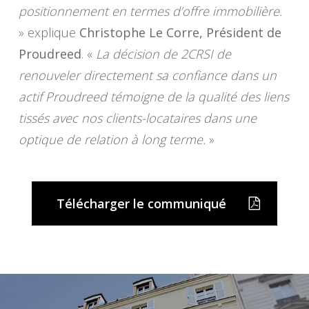
positionnement en termes d’offre immobilière.
» explique
Christophe Le Corre, Président de
Proudreed
. «
La décision de 2CRSI de
renouveler directement sa confiance dans un
actif Proudreed témoigne de la qualité des liens
tissés avec nos clients-locataires dans une
optique de relation à long terme.
»
Télécharger le communiqué