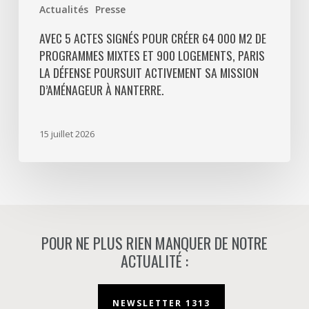
Actualités
Presse
La
Défense
AVEC 5 ACTES SIGNÉS POUR CRÉER 64 000 M2 DE
PROGRAMMES MIXTES ET 900 LOGEMENTS, PARIS
poursuit
LA DÉFENSE POURSUIT ACTIVEMENT SA MISSION
activement
D’AMÉNAGEUR À NANTERRE.
sa
mission
d’aménageur
15 juillet 2026
à
Nanterre.
POUR NE PLUS RIEN MANQUER DE NOTRE
ACTUALITÉ :
NEWSLETTER 1313