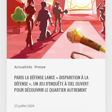
à
La
Défense
»,
un
jeu
d’enquête
à
ciel
ouvert
Actualités
Presse
pour
découvrir
PARIS LA DÉFENSE LANCE « DISPARITION À LA
DÉFENSE », UN JEU D’ENQUÊTE À CIEL OUVERT
le
POUR DÉCOUVRIR LE QUARTIER AUTREMENT
quartier
autrement
23 juillet 2026