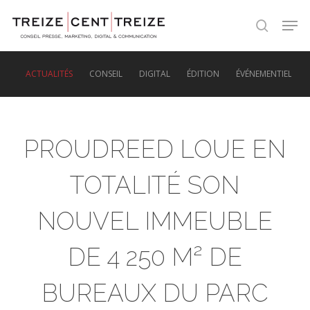
Skip
Men
to
search
main
content
ACTUALITÉS
CONSEIL
DIGITAL
ÉDITION
ÉVÉNEMENTIEL
PROUDREED LOUE EN
TOTALITÉ SON
NOUVEL IMMEUBLE
DE 4 250 M² DE
BUREAUX DU PARC