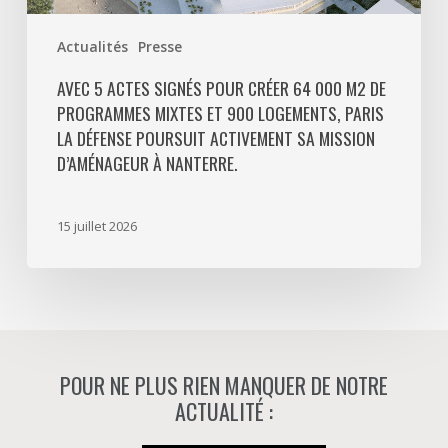
logements,
Paris
Actualités
Presse
La
Défense
AVEC 5 ACTES SIGNÉS POUR CRÉER 64 000 M2 DE
PROGRAMMES MIXTES ET 900 LOGEMENTS, PARIS
poursuit
LA DÉFENSE POURSUIT ACTIVEMENT SA MISSION
activement
D’AMÉNAGEUR À NANTERRE.
sa
mission
d’aménageur
15 juillet 2026
à
Nanterre.
POUR NE PLUS RIEN MANQUER DE NOTRE
ACTUALITÉ :