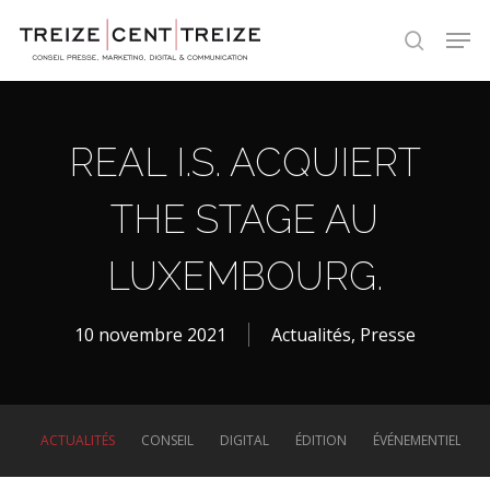
Skip
Men
to
search
main
content
REAL I.S. ACQUIERT
THE STAGE AU
LUXEMBOURG.
10 novembre 2021
Actualités
,
Presse
ACTUALITÉS
CONSEIL
DIGITAL
ÉDITION
ÉVÉNEMENTIEL