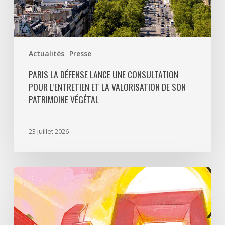
son
patrimoine
végétal
Actualités
Presse
PARIS LA DÉFENSE LANCE UNE CONSULTATION
POUR L’ENTRETIEN ET LA VALORISATION DE SON
PATRIMOINE VÉGÉTAL
23 juillet 2026
Paris
La
Défense
lance