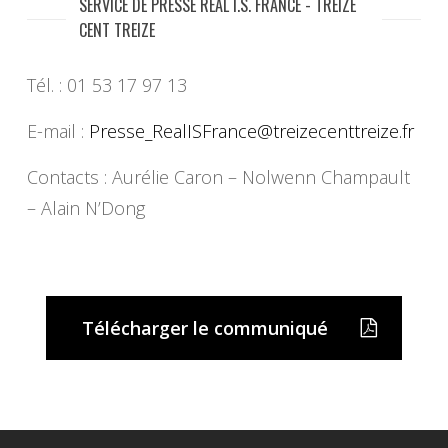
SERVICE DE PRESSE REAL I.S. FRANCE - TREIZE
CENT TREIZE
Tél. : 01 53 17 97 13
E-mail :
Presse_RealISFrance@
treizecenttreize.fr
Contacts : Aurélie Caron – Nolwenn Champault
– Alain N’Dong
Télécharger le communiqué