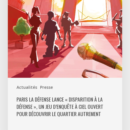
«
Disparition
à
La
Défense
»,
un
jeu
d’enquête
à
ciel
ouvert
Actualités
Presse
pour
découvrir
PARIS LA DÉFENSE LANCE « DISPARITION À LA
DÉFENSE », UN JEU D’ENQUÊTE À CIEL OUVERT
le
POUR DÉCOUVRIR LE QUARTIER AUTREMENT
quartier
autrement