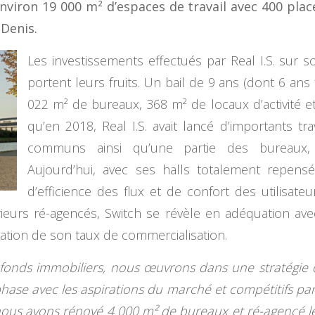
nviron 19 000 m²
d’espaces de travail avec 400 plac
-Denis.
Les investissements effectués par Real I.S. sur 
portent leurs fruits. Un bail de 9 ans (dont 6 ans
022 m² de bureaux, 368 m² de locaux d’activité e
qu’en 2018, Real I.S. avait lancé d’importants t
communs ainsi qu’une partie des bureaux, 
Aujourd’hui, avec ses halls totalement repens
d’efficience des flux et de confort des utilisat
ieurs ré-agencés, Switch se révèle en adéquation ave
ation de son taux de commercialisation.
e fonds immobiliers, nous œuvrons dans une stratégi
hase avec les aspirations du marché et compétitifs par
nous avons rénové 4 000 m²
de bureaux et ré-agencé l