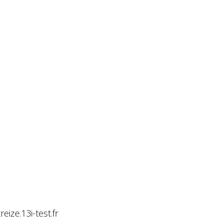
ize.13i-test.fr