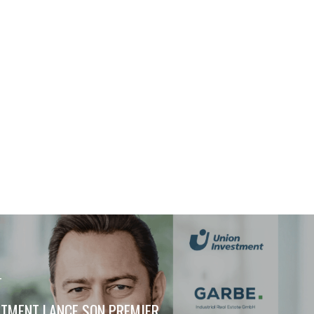
m
T
STMENT LANCE SON PREMIER