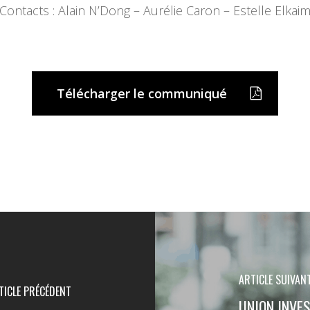
Contacts : Alain N’Dong – Aurélie Caron – Estelle Elkai
Télécharger le communiqué
ARTICLE SUIVAN
TICLE PRÉCÉDENT
UNION INVE