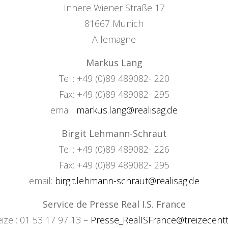
Innere Wiener Straße 17
81667 Munich
Allemagne
Markus Lang
Tel.: +49 (0)89 489082- 220
Fax: +49 (0)89 489082- 295
email:
markus.lang@realisag.de
Birgit Lehmann-Schraut
Tel.: +49 (0)89 489082- 226
Fax: +49 (0)89 489082- 295
email:
birgit.lehmann-schraut@realisag.de
Service de Presse Real I.S. France
eize : 01 53 17 97 13 –
Presse_RealISFrance@treizecenttre