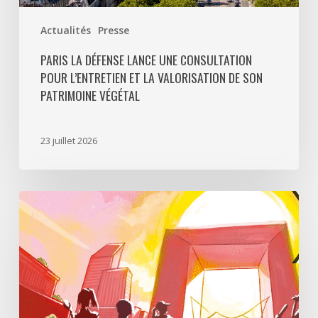
végétal
Actualités
Presse
PARIS LA DÉFENSE LANCE UNE CONSULTATION
POUR L’ENTRETIEN ET LA VALORISATION DE SON
PATRIMOINE VÉGÉTAL
23 juillet 2026
Paris
La
Défense
lance
«
Disparition
à