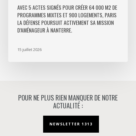
Défense
AVEC 5 ACTES SIGNÉS POUR CRÉER 64 000 M2 DE
PROGRAMMES MIXTES ET 900 LOGEMENTS, PARIS
poursuit
LA DÉFENSE POURSUIT ACTIVEMENT SA MISSION
activement
D’AMÉNAGEUR À NANTERRE.
sa
mission
d’aménageur
15 juillet 2026
à
Nanterre.
POUR NE PLUS RIEN MANQUER DE NOTRE
ACTUALITÉ :
NEWSLETTER 1313