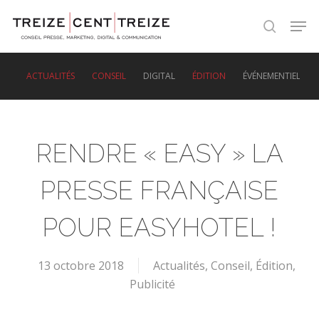
Skip
Men
to
search
main
content
ACTUALITÉS
CONSEIL
DIGITAL
ÉDITION
ÉVÉNEMENTIEL
RENDRE « EASY » LA
PRESSE FRANÇAISE
POUR EASYHOTEL !
13 octobre 2018
Actualités
,
Conseil
,
Édition
,
Publicité