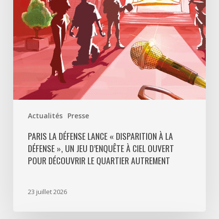
La
Défense
»,
un
jeu
d’enquête
à
ciel
ouvert
Actualités
Presse
pour
découvrir
PARIS LA DÉFENSE LANCE « DISPARITION À LA
DÉFENSE », UN JEU D’ENQUÊTE À CIEL OUVERT
le
POUR DÉCOUVRIR LE QUARTIER AUTREMENT
quartier
autrement
23 juillet 2026