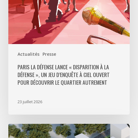
»,
un
jeu
d’enquête
à
ciel
ouvert
Actualités
Presse
pour
découvrir
PARIS LA DÉFENSE LANCE « DISPARITION À LA
DÉFENSE », UN JEU D’ENQUÊTE À CIEL OUVERT
le
POUR DÉCOUVRIR LE QUARTIER AUTREMENT
quartier
autrement
23 juillet 2026
Avec
5