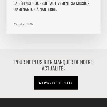
LA DÉFENSE POURSUIT ACTIVEMENT SA MISSION
activement
D’AMÉNAGEUR À NANTERRE.
sa
mission
d’aménageur
15 juillet 2026
à
Nanterre.
POUR NE PLUS RIEN MANQUER DE NOTRE
ACTUALITÉ :
NEWSLETTER 1313