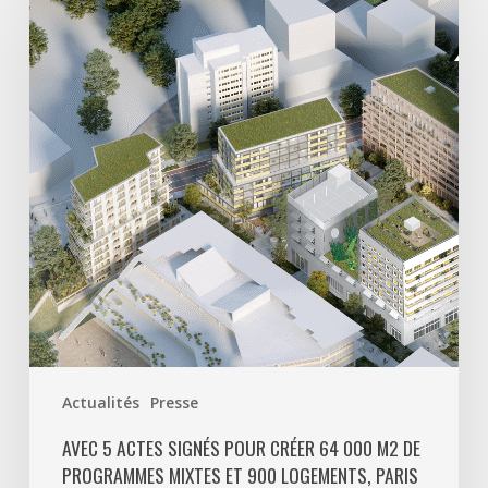
actes
signés
pour
créer
64
000
m2
de
programmes
mixtes
et
900
logements,
Paris
Actualités
Presse
La
Défense
AVEC 5 ACTES SIGNÉS POUR CRÉER 64 000 M2 DE
PROGRAMMES MIXTES ET 900 LOGEMENTS, PARIS
poursuit