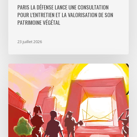
PARIS LA DÉFENSE LANCE UNE CONSULTATION
POUR L’ENTRETIEN ET LA VALORISATION DE SON
PATRIMOINE VÉGÉTAL
23 juillet 2026
Paris
La
Défense
lance
«
Disparition
à
La
Défense