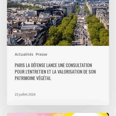
et
la
valorisation
de
son
patrimoine
végétal
Actualités
Presse
PARIS LA DÉFENSE LANCE UNE CONSULTATION
POUR L’ENTRETIEN ET LA VALORISATION DE SON
PATRIMOINE VÉGÉTAL
23 juillet 2026
Paris