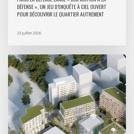
DÉFENSE », UN JEU D’ENQUÊTE À CIEL OUVERT
le
POUR DÉCOUVRIR LE QUARTIER AUTREMENT
quartier
autrement
23 juillet 2026
Avec
5
actes
signés
pour
créer
64
000
m2
de