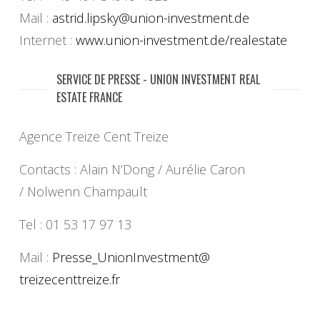
Mail :
astrid.lipsky@union-
investment.de
Internet :
www.union-investment.de/
realestate
SERVICE DE PRESSE - UNION INVESTMENT REAL
ESTATE FRANCE
Agence Treize Cent Treize
Contacts : Alain N’Dong / Aurélie Caron
/ Nolwenn Champault
Tel : 01 53 17 97 13
Mail :
Presse_UnionInvestment@
treizecenttreize.fr