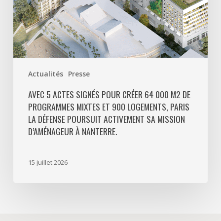
programmes
mixtes
et
900
logements,
Paris
Actualités
Presse
La
Défense
AVEC 5 ACTES SIGNÉS POUR CRÉER 64 000 M2 DE
PROGRAMMES MIXTES ET 900 LOGEMENTS, PARIS
poursuit
LA DÉFENSE POURSUIT ACTIVEMENT SA MISSION
activement
D’AMÉNAGEUR À NANTERRE.
sa
mission
d’aménageur
15 juillet 2026
à
Nanterre.