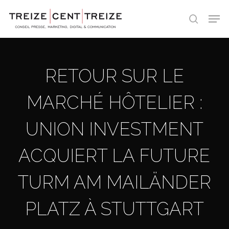
Skip
Men
to
search
main
content
RETOUR SUR LE
MARCHÉ HÔTELIER :
UNION INVESTMENT
ACQUIERT LA FUTURE
TURM AM MAILÄNDER
PLATZ À STUTTGART