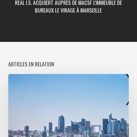
REAL I.S. ACQUIERT AUPRÈS DE MACSF L'IMMEUBLE DE
BUREAUX LE VIRAGE À MARSEILLE
ARTICLES EN RELATION
Paris
La
Défense
lance
une
consultation
pour
l’entretien