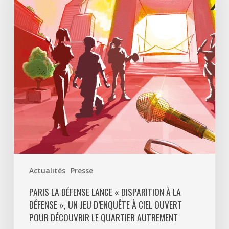
lance
«
Disparition
à
La
Défense
»,
un
jeu
d’enquête
à
ciel
ouvert
Actualités
Presse
pour
découvrir
PARIS LA DÉFENSE LANCE « DISPARITION À LA
DÉFENSE », UN JEU D’ENQUÊTE À CIEL OUVERT
le
POUR DÉCOUVRIR LE QUARTIER AUTREMENT
quartier