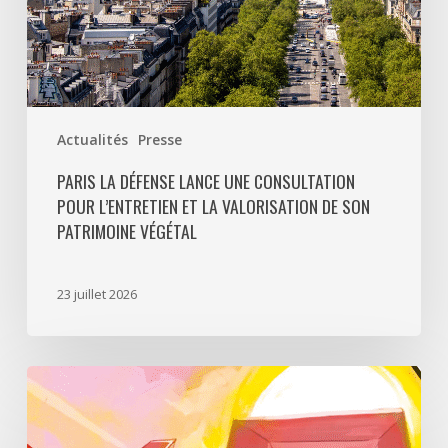
de
son
patrimoine
végétal
Actualités
Presse
PARIS LA DÉFENSE LANCE UNE CONSULTATION
POUR L’ENTRETIEN ET LA VALORISATION DE SON
PATRIMOINE VÉGÉTAL
23 juillet 2026
Paris
La
Défense