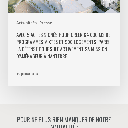
900
logements,
Paris
Actualités
Presse
La
Défense
AVEC 5 ACTES SIGNÉS POUR CRÉER 64 000 M2 DE
PROGRAMMES MIXTES ET 900 LOGEMENTS, PARIS
poursuit
LA DÉFENSE POURSUIT ACTIVEMENT SA MISSION
activement
D’AMÉNAGEUR À NANTERRE.
sa
mission
d’aménageur
15 juillet 2026
à
Nanterre.
POUR NE PLUS RIEN MANQUER DE NOTRE
ACTUALITÉ :