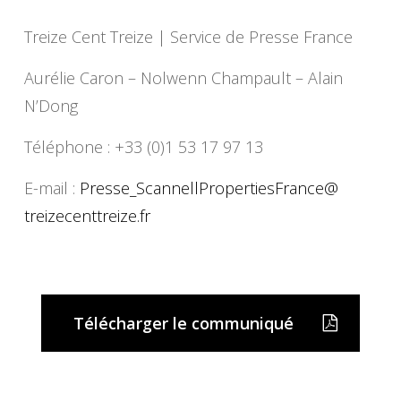
Treize Cent Treize | Service de Presse France
Aurélie Caron – Nolwenn Champault – Alain
N’Dong
Téléphone : +33 (0)1 53 17 97 13
E-mail :
Presse_
ScannellPropertiesFrance@
treizecenttreize.fr
Télécharger le communiqué