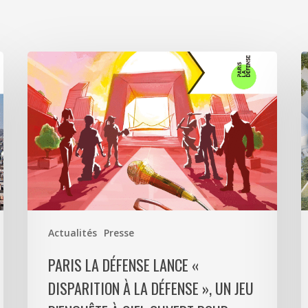
Paris
A
La
5
Défense
a
lance
s
«
p
Disparition
c
à
6
La
0
Défense
m
»,
d
Actualités
Presse
un
p
jeu
m
PARIS LA DÉFENSE LANCE «
d’enquête
e
DISPARITION À LA DÉFENSE », UN JEU
à
9