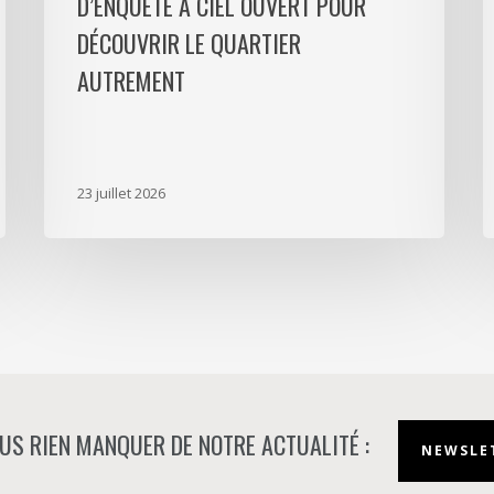
D’ENQUÊTE À CIEL OUVERT POUR
ciel
l
ouvert
P
DÉCOUVRIR LE QUARTIER
pour
L
AUTREMENT
découvrir
D
le
p
quartier
a
autrement
s
23 juillet 2026
m
d
à
N
US RIEN MANQUER DE NOTRE ACTUALITÉ :
NEWSLET