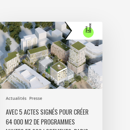
vec
ctes
ignés
our
réer
4
00
2
e
Actualités
Presse
rogrammes
ixtes
AVEC 5 ACTES SIGNÉS POUR CRÉER
t
64 000 M2 DE PROGRAMMES
00