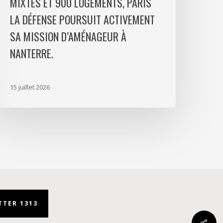
MIXTES ET 900 LOGEMENTS, PARIS
ogements,
aris
LA DÉFENSE POURSUIT ACTIVEMENT
a
SA MISSION D’AMÉNAGEUR À
éfense
NANTERRE.
oursuit
ctivement
a
15 juillet 2026
ission
’aménageur
anterre.
TER 1313