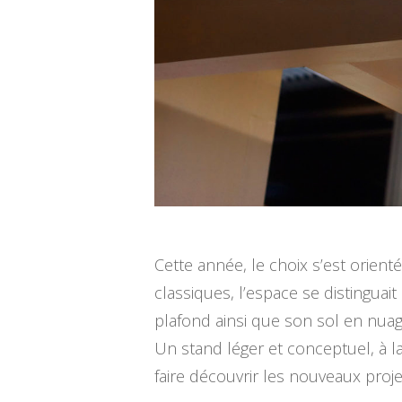
Cette année, le choix s’est orie
classiques, l’espace se distingua
plafond ainsi que son sol en nuag
Un stand léger et conceptuel, à l
faire découvrir les nouveaux pro