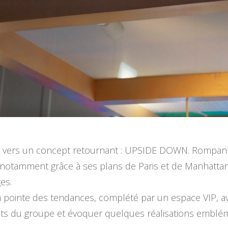
nté vers un concept retournant : UPSIDE DOWN. Rompant
it notamment grâce à ses plans de Paris et de Manhatta
es.
a pointe des tendances, complété par un espace VIP, a
jets du groupe et évoquer quelques réalisations emblé