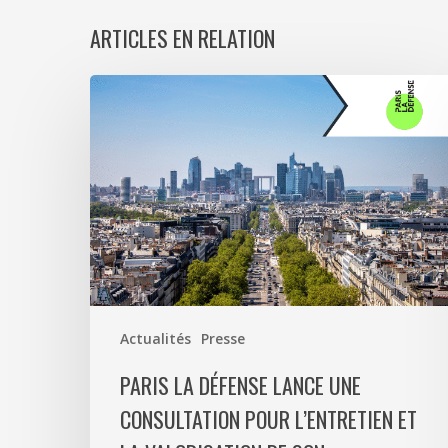
ARTICLES EN RELATION
Paris
La
Défense
lance
une
consultation
pour
l’entretien
et
la
Actualités
Presse
valorisation
de
PARIS LA DÉFENSE LANCE UNE
son
CONSULTATION POUR L’ENTRETIEN ET
patrimoine