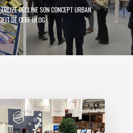
 TREIZE DÉCLINE SON CONCEPT URBAN
OFIT DE CERF ULOG
xpo
eal
023