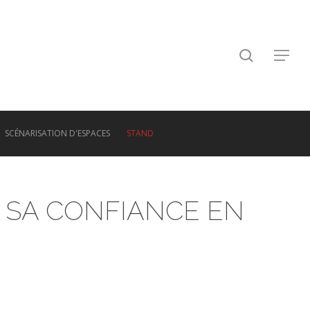
search
Menu
SCÉNARISATION D'ESPACES
STAND
 SA CONFIANCE EN