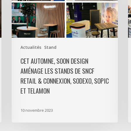
aménage
les
stands
de
SNCF
Retail
&
Actualités
Stand
Connexion,
CET AUTOMNE, SOON DESIGN
Sodexo,
SOPIC
AMÉNAGE LES STANDS DE SNCF
et
RETAIL & CONNEXION, SODEXO, SOPIC
Telamon
ET TELAMON
10 novembre 2023