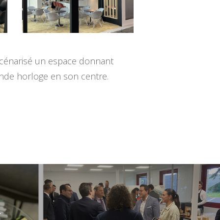
a scénarisé un espace donnant
grande horloge en son centre.
T