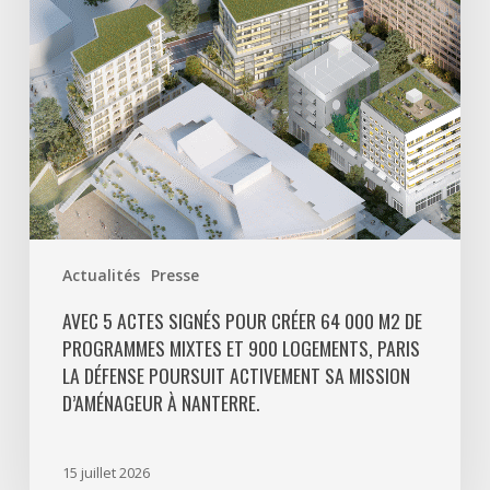
64
000
m2
de
programmes
mixtes
et
900
logements,
Paris
Actualités
Presse
La
Défense
AVEC 5 ACTES SIGNÉS POUR CRÉER 64 000 M2 DE
PROGRAMMES MIXTES ET 900 LOGEMENTS, PARIS
poursuit
LA DÉFENSE POURSUIT ACTIVEMENT SA MISSION
activement
D’AMÉNAGEUR À NANTERRE.
sa
mission
d’aménageur
15 juillet 2026
à