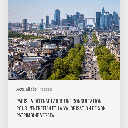
une
consultation
pour
l’entretien
et
la
valorisation
de
son
patrimoine
végétal
Actualités
Presse
PARIS LA DÉFENSE LANCE UNE CONSULTATION
POUR L’ENTRETIEN ET LA VALORISATION DE SON
PATRIMOINE VÉGÉTAL