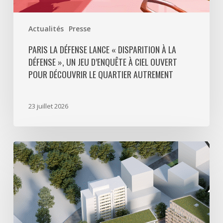
ciel
ouvert
Actualités
Presse
pour
découvrir
PARIS LA DÉFENSE LANCE « DISPARITION À LA
DÉFENSE », UN JEU D’ENQUÊTE À CIEL OUVERT
le
POUR DÉCOUVRIR LE QUARTIER AUTREMENT
quartier
autrement
23 juillet 2026
Avec
5
actes
signés
pour
créer