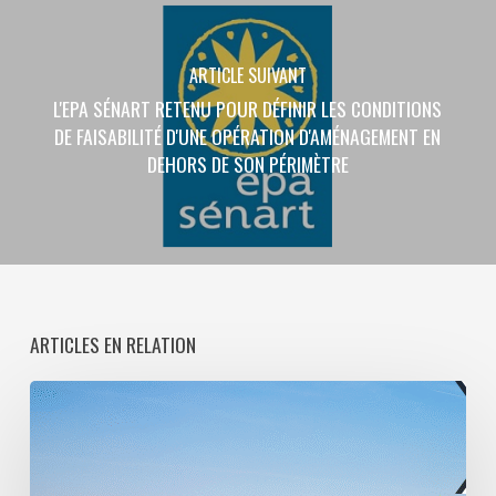
ARTICLE SUIVANT
L'EPA SÉNART RETENU POUR DÉFINIR LES CONDITIONS
DE FAISABILITÉ D'UNE OPÉRATION D'AMÉNAGEMENT EN
DEHORS DE SON PÉRIMÈTRE
ARTICLES EN RELATION
Paris
La
Défense
lance