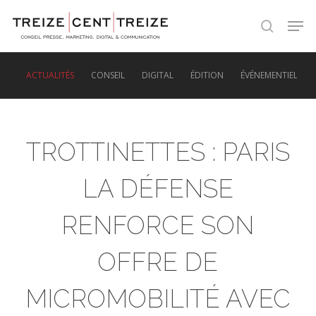
Skip
Men
to
search
main
content
ACTUALITÉS
CONSEIL
DIGITAL
ÉDITION
ÉVÉNEMENTIEL
TROTTINETTES : PARIS
LA DÉFENSE
RENFORCE SON
OFFRE DE
MICROMOBILITÉ AVEC