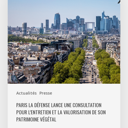
une
consultation
pour
l’entretien
et
la
valorisation
de
son
patrimoine
végétal
Actualités
Presse
PARIS LA DÉFENSE LANCE UNE CONSULTATION
POUR L’ENTRETIEN ET LA VALORISATION DE SON
PATRIMOINE VÉGÉTAL