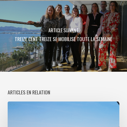
ARTICLE SUIVANT
TREIZE CENT TREIZE SE MOBILISE TOUTE LA SEMAINE
ARTICLES EN RELATION
Paris
La
Défense
lance