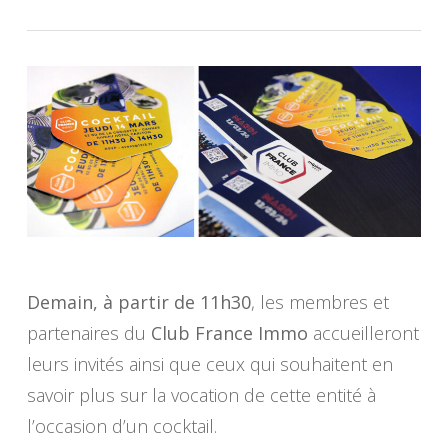
Demain, à partir de 11h30
, les membres et
partenaires du
Club France Immo
accueilleront
leurs invités ainsi que ceux qui souhaitent en
savoir plus sur la vocation de cette entité à
l’occasion d’un cocktail.