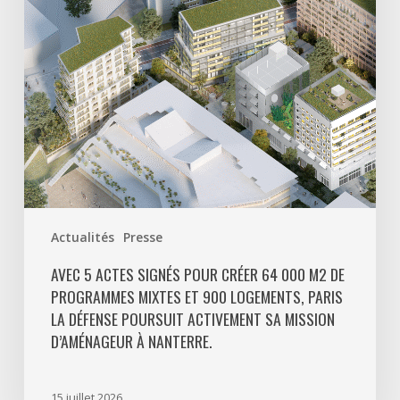
64
000
m2
de
programmes
mixtes
et
900
logements,
Paris
Actualités
Presse
La
Défense
AVEC 5 ACTES SIGNÉS POUR CRÉER 64 000 M2 DE
PROGRAMMES MIXTES ET 900 LOGEMENTS, PARIS
poursuit
LA DÉFENSE POURSUIT ACTIVEMENT SA MISSION
activement
D’AMÉNAGEUR À NANTERRE.
sa
mission
d’aménageur
15 juillet 2026