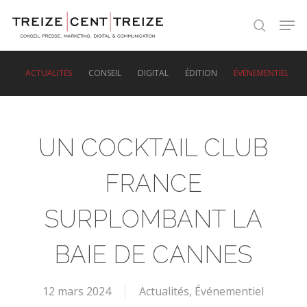
Skip
Men
to
search
main
content
ACTUALITÉS
CONSEIL
DIGITAL
ÉDITION
ÉVÉNEMENTIEL
UN COCKTAIL CLUB
FRANCE
SURPLOMBANT LA
BAIE DE CANNES
12 mars 2024
Actualités
,
Événementiel