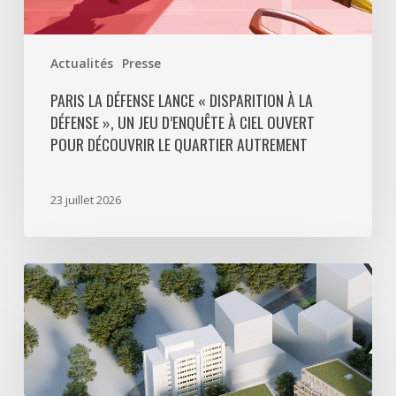
à
ciel
ouvert
Actualités
Presse
pour
découvrir
PARIS LA DÉFENSE LANCE « DISPARITION À LA
DÉFENSE », UN JEU D’ENQUÊTE À CIEL OUVERT
le
POUR DÉCOUVRIR LE QUARTIER AUTREMENT
quartier
autrement
23 juillet 2026
Avec
5
actes
signés
pour
créer