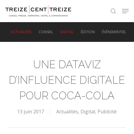
Skip
Men
to
search
main
content
ACTUALITÉS
CONSEIL
DIGITAL
ÉDITION
ÉVÉNEMENTIEL
UNE DATAVIZ
D’INFLUENCE DIGITALE
POUR COCA-COLA
13 juin 2017
Actualités
,
Digital
,
Publicité