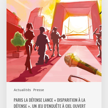
Défense
lance
«
Disparition
à
La
Défense
»,
un
jeu
d’enquête
à
ciel
ouvert
Actualités
Presse
pour
découvrir
PARIS LA DÉFENSE LANCE « DISPARITION À LA
DÉFENSE », UN JEU D’ENQUÊTE À CIEL OUVERT
le