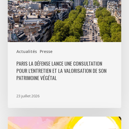
la
valorisation
de
son
patrimoine
végétal
Actualités
Presse
PARIS LA DÉFENSE LANCE UNE CONSULTATION
POUR L’ENTRETIEN ET LA VALORISATION DE SON
PATRIMOINE VÉGÉTAL
23 juillet 2026
Paris
La