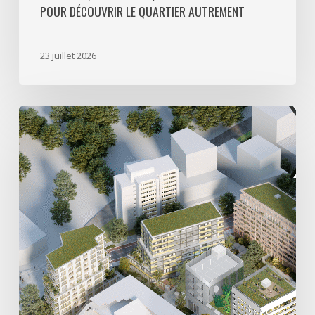
POUR DÉCOUVRIR LE QUARTIER AUTREMENT
quartier
autrement
23 juillet 2026
Avec
5
actes
signés
pour
créer
64
000
m2
de
programmes