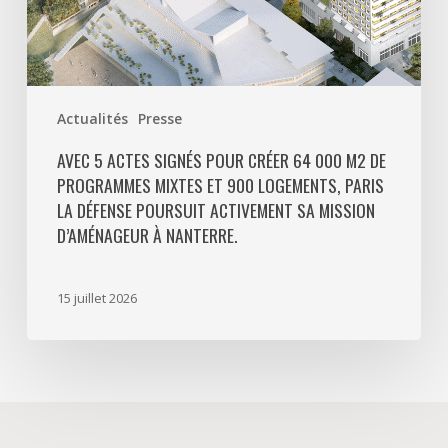
mixtes
et
900
logements,
Paris
Actualités
Presse
La
Défense
AVEC 5 ACTES SIGNÉS POUR CRÉER 64 000 M2 DE
PROGRAMMES MIXTES ET 900 LOGEMENTS, PARIS
poursuit
LA DÉFENSE POURSUIT ACTIVEMENT SA MISSION
activement
D’AMÉNAGEUR À NANTERRE.
sa
mission
d’aménageur
15 juillet 2026
à
Nanterre.