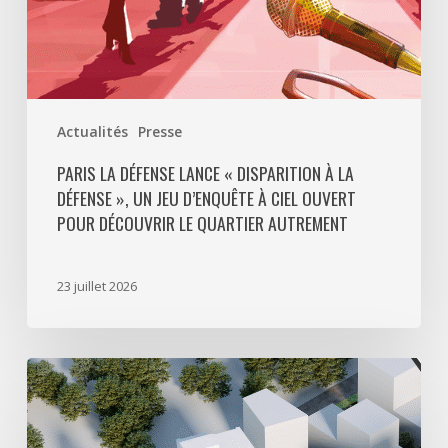
jeu
d’enquête
à
ciel
ouvert
Actualités
Presse
pour
découvrir
PARIS LA DÉFENSE LANCE « DISPARITION À LA
DÉFENSE », UN JEU D’ENQUÊTE À CIEL OUVERT
le
POUR DÉCOUVRIR LE QUARTIER AUTREMENT
quartier
autrement
23 juillet 2026
Avec
5
actes
signés