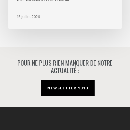
mission
d’aménageur
15 juillet 2026
à
Nanterre.
POUR NE PLUS RIEN MANQUER DE NOTRE
ACTUALITÉ :
NEWSLETTER 1313