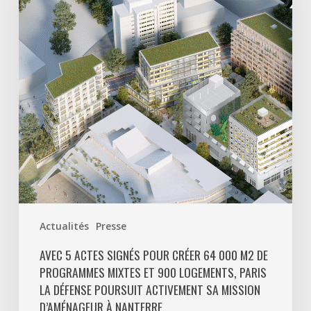
pour
créer
64
000
m2
de
programmes
mixtes
et
900
logements,
Paris
Actualités
Presse
La
Défense
AVEC 5 ACTES SIGNÉS POUR CRÉER 64 000 M2 DE
PROGRAMMES MIXTES ET 900 LOGEMENTS, PARIS
poursuit
LA DÉFENSE POURSUIT ACTIVEMENT SA MISSION
activement
D’AMÉNAGEUR À NANTERRE.
sa