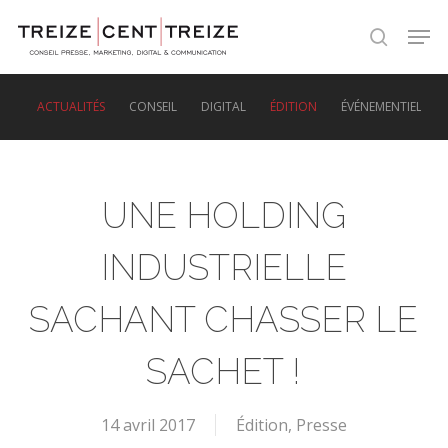
Skip
Men
to
search
main
content
ACTUALITÉS
CONSEIL
DIGITAL
ÉDITION
ÉVÉNEMENTIEL
UNE HOLDING
INDUSTRIELLE
SACHANT CHASSER LE
SACHET !
14 avril 2017
Édition
,
Presse