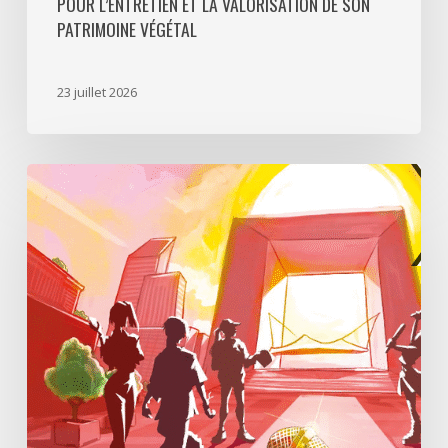
POUR L’ENTRETIEN ET LA VALORISATION DE SON
PATRIMOINE VÉGÉTAL
23 juillet 2026
Paris
La
Défense
lance
«
Disparition
à
La
Défense
»,
un