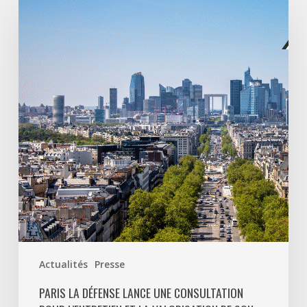
La
Défense
lance
une
consultation
pour
l’entretien
et
la
valorisation
de
son
patrimoine
végétal
Actualités
Presse
PARIS LA DÉFENSE LANCE UNE CONSULTATION