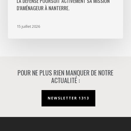
LA DÉFENSE POURSUIT ACTIVEMENT SA MISSION
activement
D’AMÉNAGEUR À NANTERRE.
sa
mission
d’aménageur
15 juillet 2026
à
Nanterre.
POUR NE PLUS RIEN MANQUER DE NOTRE
ACTUALITÉ :
NEWSLETTER 1313