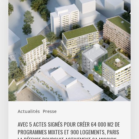
actes
signés
pour
créer
64
000
m2
de
programmes
mixtes
et
900
logements,
Paris
Actualités
Presse
La
Défense
AVEC 5 ACTES SIGNÉS POUR CRÉER 64 000 M2 DE
PROGRAMMES MIXTES ET 900 LOGEMENTS, PARIS
poursuit