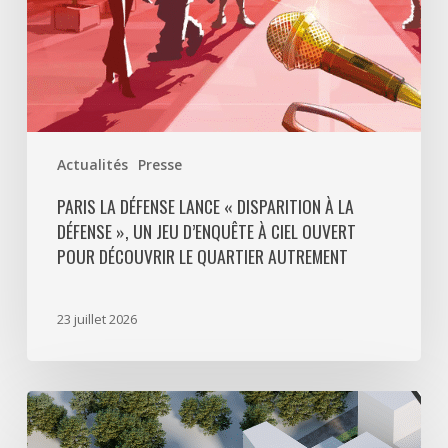
un
jeu
d’enquête
à
ciel
ouvert
Actualités
Presse
pour
découvrir
PARIS LA DÉFENSE LANCE « DISPARITION À LA
DÉFENSE », UN JEU D’ENQUÊTE À CIEL OUVERT
le
POUR DÉCOUVRIR LE QUARTIER AUTREMENT
quartier
autrement
23 juillet 2026
Avec
5