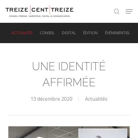
Skip
Men
to
search
main
content
ACTUALITÉS
CONSEIL
DIGITAL
ÉDITION
ÉVÉNEMENTIEL
UNE IDENTITÉ
AFFIRMÉE
13 décembre 2020
Actualités