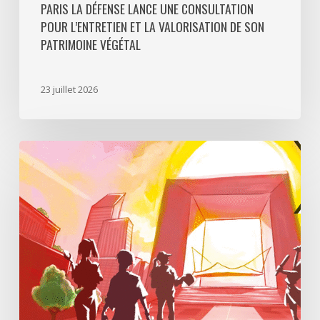
PARIS LA DÉFENSE LANCE UNE CONSULTATION
POUR L’ENTRETIEN ET LA VALORISATION DE SON
PATRIMOINE VÉGÉTAL
23 juillet 2026
Paris
La
Défense
lance
«
Disparition
à
La
Défense
»,