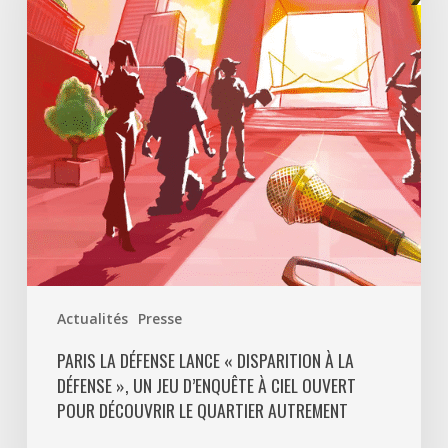
«
Disparition
à
La
Défense
»,
un
jeu
d’enquête
à
ciel
ouvert
Actualités
Presse
pour
découvrir
PARIS LA DÉFENSE LANCE « DISPARITION À LA
DÉFENSE », UN JEU D’ENQUÊTE À CIEL OUVERT
le
POUR DÉCOUVRIR LE QUARTIER AUTREMENT
quartier
autrement