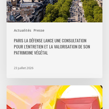
de
son
patrimoine
végétal
Actualités
Presse
PARIS LA DÉFENSE LANCE UNE CONSULTATION
POUR L’ENTRETIEN ET LA VALORISATION DE SON
PATRIMOINE VÉGÉTAL
23 juillet 2026
Paris
La
Défense
lance