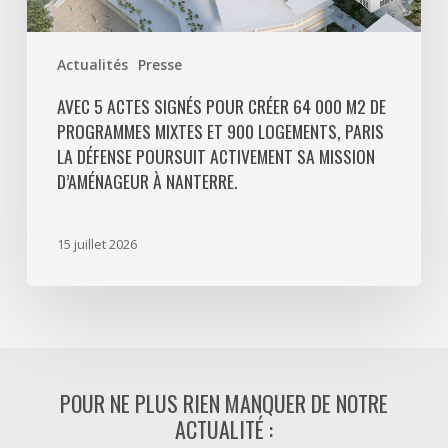
logements,
Paris
Actualités
Presse
La
Défense
AVEC 5 ACTES SIGNÉS POUR CRÉER 64 000 M2 DE
PROGRAMMES MIXTES ET 900 LOGEMENTS, PARIS
poursuit
LA DÉFENSE POURSUIT ACTIVEMENT SA MISSION
activement
D’AMÉNAGEUR À NANTERRE.
sa
mission
d’aménageur
15 juillet 2026
à
Nanterre.
POUR NE PLUS RIEN MANQUER DE NOTRE
ACTUALITÉ :