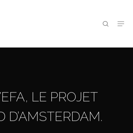
search
Menu
EFA, LE PROJET
UD D’AMSTERDAM.