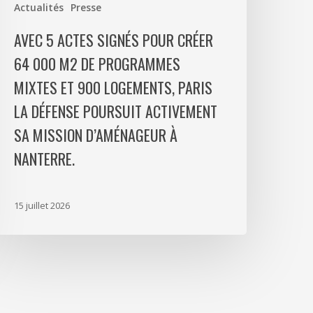
Actualités
Presse
rogrammes
ixtes
AVEC 5 ACTES SIGNÉS POUR CRÉER
t
64 000 M2 DE PROGRAMMES
00
MIXTES ET 900 LOGEMENTS, PARIS
ogements,
aris
LA DÉFENSE POURSUIT ACTIVEMENT
a
SA MISSION D’AMÉNAGEUR À
éfense
NANTERRE.
oursuit
ctivement
a
15 juillet 2026
ission
’aménageur
anterre.