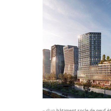
– d’un
bâtiment socle de neuf é