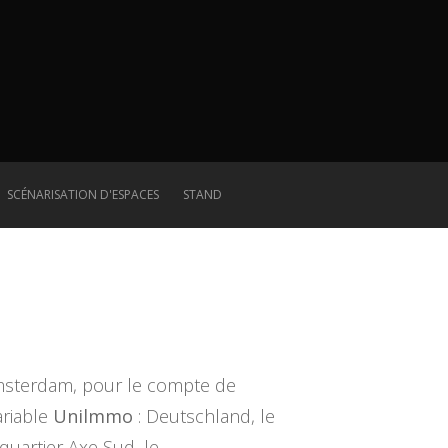
SCÉNARISATION D'ESPACES
STAND
msterdam, pour le compte de
ariable
Unilmmo
: Deutschland, le
 quartier Axe Sud, le