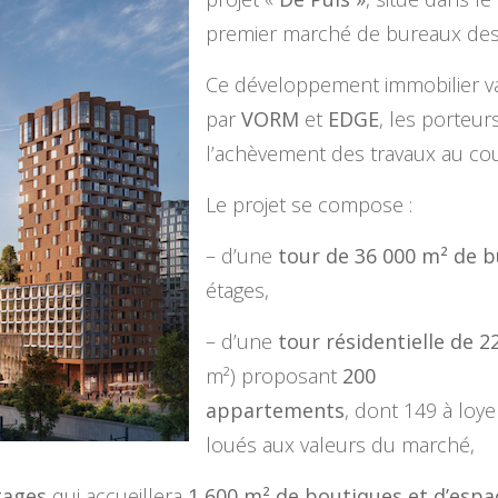
premier marché de bureaux des
Ce développement immobilier va 
par
VORM
et
EDGE
, les porteur
l’achèvement des travaux au cou
Le projet se compose :
– d’une
tour de 36 000 m² de 
étages,
– d’une
tour résidentielle de 2
m²) proposant
200
appartements
, dont 149 à loye
loués aux valeurs du marché,
tages
qui accueillera
1 600 m² de boutiques
et d’espa