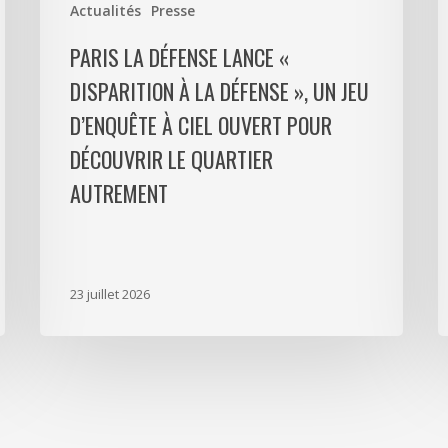
Actualités
Presse
un
p
jeu
m
PARIS LA DÉFENSE LANCE «
d’enquête
e
DISPARITION À LA DÉFENSE », UN JEU
à
9
D’ENQUÊTE À CIEL OUVERT POUR
ciel
l
ouvert
P
DÉCOUVRIR LE QUARTIER
pour
L
AUTREMENT
découvrir
D
le
p
quartier
a
autrement
s
23 juillet 2026
m
d
à
N