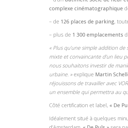
complexe cinématographique
d
– de
126 places de parking
, tou
– plus de
1 300 emplacements
d
« Plus qu’une simple addition de 
mixte et convaincante d’un lieu p
nous souhaitons investir de maniè
urbaine. »
explique
Martin Schell
réjouissons de travailler avec V
un ensemble qui permettra au qu
Côté certification et label,
« De Pu
Idéalement situé à quelques minut
d’Amsterdam,
« De Puls »
sera pa