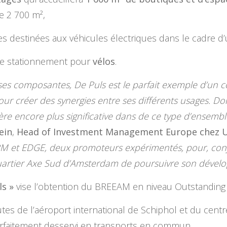
e 2 700 m²,
tes destinées aux véhicules électriques dans le cadre d
e stationnement pour
vélos
.
ses composantes, De Puls est le parfait exemple d’un co
our créer des synergies entre ses différents usages. Do
re encore plus significative dans de ce type d’ensemble
ein
,
Head of Investment Management Europe chez 
ORM et EDGE, deux promoteurs expérimentés, pour, con
artier Axe Sud d’Amsterdam de poursuivre son dével
ls »
vise l’obtention du BREEAM en niveau Outstanding 
es de l’aéroport international de Schiphol et du centre
rfaitement desservi en transports en commun.