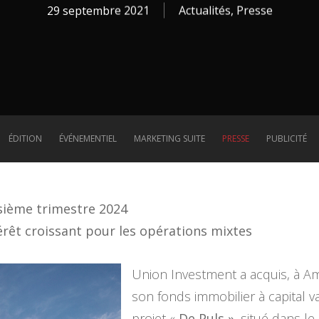
29 septembre 2021
Actualités
,
Presse
ÉDITION
ÉVÉNEMENTIEL
MARKETING SUITE
PRESSE
PUBLICITÉ
isième trimestre 2024
érêt croissant pour les opérations mixtes
Union Investment a acquis, à A
son fonds immobilier à capital v
projet «
De Puls »
, situé dans le