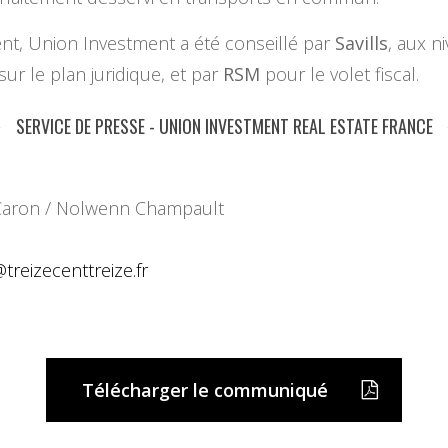
ent, Union Investment a été conseillé par
Savills
, aux n
sur le plan juridique, et par
RSM
pour le volet fiscal.
SERVICE DE PRESSE - UNION INVESTMENT REAL ESTATE FRANCE
e Caron / Nolwenn Champault
@
treizecenttreize.fr
Télécharger le communiqué