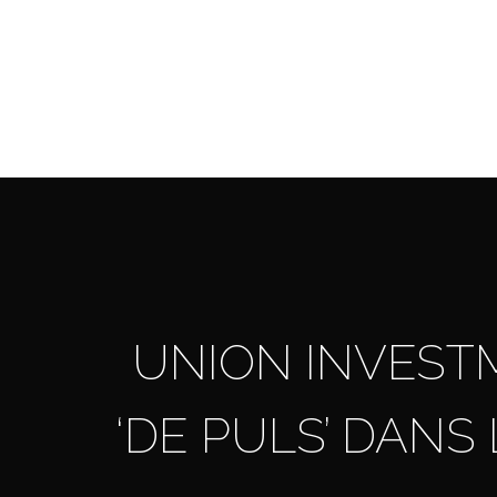
Skip
to
main
content
UNION INVESTM
‘DE PULS’ DANS