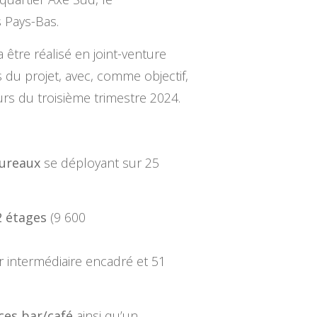
 Pays-Bas.
être réalisé en joint-venture
s du projet, avec, comme objectif,
rs du troisième trimestre 2024.
bureaux
se déployant sur 25
2 étages
(9 600
r intermédiaire encadré et 51
ces bar/café
ainsi qu’un