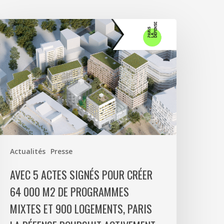
vec
ctes
ignés
our
réer
4
00
2
e
Actualités
Presse
rogrammes
ixtes
AVEC 5 ACTES SIGNÉS POUR CRÉER
t
64 000 M2 DE PROGRAMMES
00
MIXTES ET 900 LOGEMENTS, PARIS
ogements,
aris