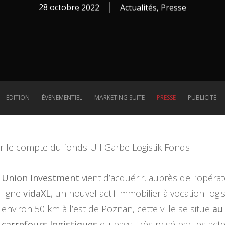
28 octobre 2022
Actualités
,
Presse
ÉDITION
ÉVÉNEMENTIEL
MARKETING SUITE
PRESSE
PUBLICITÉ
r le compte du fonds UII Garbe Logistik Fonds
Union Investment
vient d’acquérir, auprès de l’opér
ligne
vidaXL
, un nouvel actif immobilier à vocation log
environ 50 km à l’est de Poznan, cette ville se situe
au
carrefours logistiques
du pays, très prisé par les ac