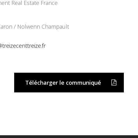
ment Real Estate France
e Caron / Nolwenn Champault
@
treizecenttreize.fr
Télécharger le communiqué