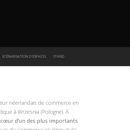
SCÉNARISATION D'ESPACES
STAND
ateur néerlandais de commerce en
istique à Wrzesnia (Pologne). À
 cœur d’un des plus importants
teurs du commerce en ligne et de