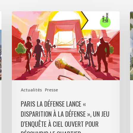
Paris
A
La
5
Défense
a
lance
s
«
p
Disparition
c
à
6
La
0
Défense
m
»,
d
Actualités
Presse
un
p
jeu
m
PARIS LA DÉFENSE LANCE «
d’enquête
e
DISPARITION À LA DÉFENSE », UN JEU
à
9
D’ENQUÊTE À CIEL OUVERT POUR
ciel
l
ouvert
P