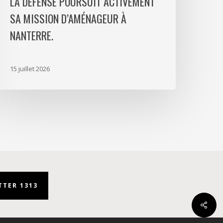
LA DÉFENSE POURSUIT ACTIVEMENT
a
SA MISSION D’AMÉNAGEUR À
éfense
NANTERRE.
oursuit
ctivement
a
15 juillet 2026
ission
’aménageur
anterre.
TER 1313