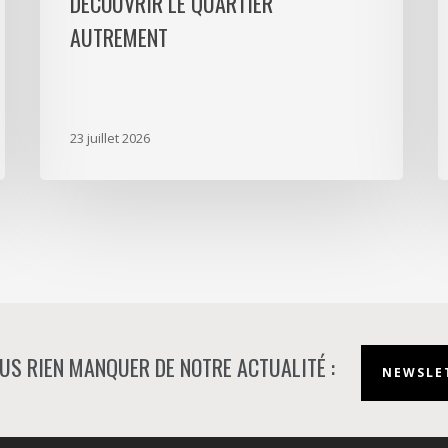
DÉCOUVRIR LE QUARTIER
pour
L
AUTREMENT
découvrir
D
le
p
quartier
a
autrement
s
23 juillet 2026
m
d
à
N
US RIEN MANQUER DE NOTRE ACTUALITÉ :
NEWSLET