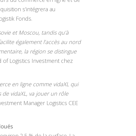
uisition s’intégrera au
ogistik Fonds.
arsovie et Moscou, tandis qu’à
 facilite également l’accès au nord
mentaire, la région se distingue
d of Logistics Investment chez
mmerce en ligne comme vidaXL qui
s de vidaXL, va jouer un rôle
nvestment Manager Logistics CEE
loués
nviron 2,5 % de la surface. La