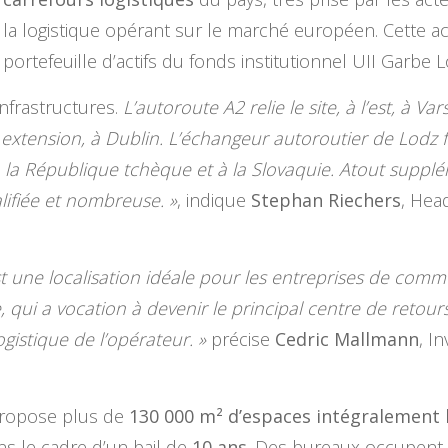
la logistique opérant sur le marché européen. Cette acq
portefeuille d’actifs du fonds institutionnel UII Garbe L
nfrastructures.
L’autoroute A2 relie le site, à l’est, à V
 par extension, à Dublin. L’échangeur autoroutier de Lodz
à la République tchèque et à la Slovaquie. Atout supplé
lifiée et nombreuse. »
, indique
Stephan Riechers
, Hea
st une localisation idéale pour les entreprises de co
e, qui a vocation à devenir le principal centre de retour
ogistique de l’opérateur. »
précise
Cedric Mallmann
, I
propose plus de
130 000 m² d’espaces intégralement 
s le cadre d’un bail de
10 ans
. Des bureaux occupent e