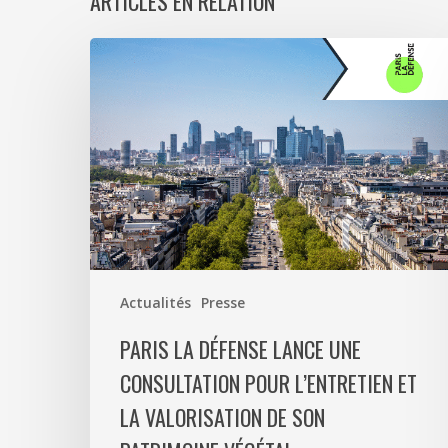
ARTICLES EN RELATION
Paris
La
Défense
lance
une
consultation
pour
l’entretien
et
la
Actualités
Presse
valorisation
de
PARIS LA DÉFENSE LANCE UNE
son
CONSULTATION POUR L’ENTRETIEN ET
patrimoine
LA VALORISATION DE SON
végétal