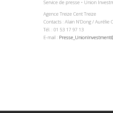
Service de presse • Union Invest
Agence Treize Cent Treize
Contacts : Alain N’Dong / Auréli
Tél. : 01 53 17 97 13
E-mail :
Presse_UnionInvestment