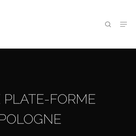
search
Menu
 PLATE-FORME
N POLOGNE